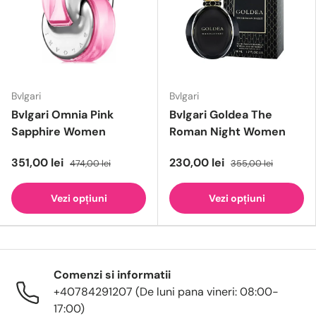
Bvlgari
Bvlgari
Bvlgari Omnia Pink
Bvlgari Goldea The
Sapphire Women
Roman Night Women
351,00 lei
230,00 lei
474,00 lei
355,00 lei
Vezi opțiuni
Vezi opțiuni
Comenzi si informatii
+40784291207 (De luni pana vineri: 08:00-
17:00)