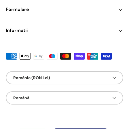
Formulare
Informatii
Metode de platā acceptate
Țarǎ/Regiune
România (RON Lei)
Limbā
Română