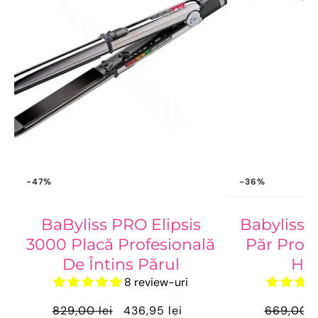
-47%
-36%
BaByliss PRO Elipsis
Babyliss 
3000 Placă Profesională
Păr Profe
De Întins Părul
HQ
8 review-uri
829,00 lei
436,95 lei
669,00 l