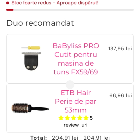
Stoc foarte redus
- Aproape dispărut!
Duo recomandat
BaByliss PRO
137,95 lei
Cutit pentru
masina de
tuns FX59/69
ETB Hair
66,96 lei
Perie de par
53mm
5
review-uri
Total:
204,91 lei
204,91 lei