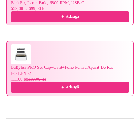
Fără Fir, Lame Fade, 6800 RPM, USB‑C
559,00 lei
699,00 lei
Adaugă
BaByliss PRO Set Cap+Cuțit+Folie Pentru Aparat De Ras
FOILFX02
111,00 lei
139,00 lei
Adaugă