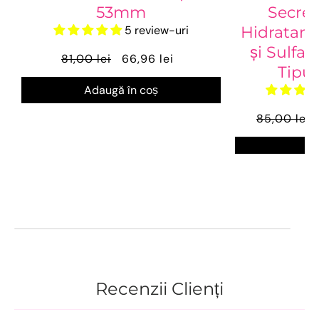
53mm
Secre
5 review-uri
Hidratant
și Sulfaț
81,00 lei
66,96 lei
Tipur
Adaugă în coș
85,00 lei
Ve
Recenzii Clienți