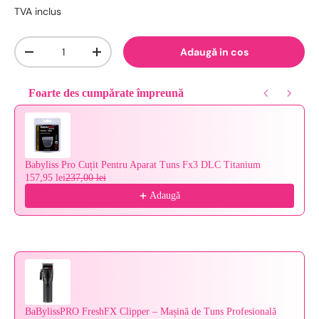
TVA inclus
Cantitate
Adaugă in cos
-
+
Foarte des cumpărate împreună
Use the Previous and Next buttons to navigate through product reco
Babyliss Pro Cuțit Pentru Aparat Tuns Fx3 DLC Titanium
157,95 lei
237,00 lei
Adaugă
BaBylissPRO FreshFX Clipper – Mașină de Tuns Profesională