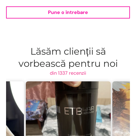
Pune o întrebare
Lăsăm clienții să
vorbească pentru noi
din 1337 recenzii