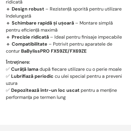
ridicată
🔹
Design robust
– Rezistență sporită pentru utilizare
îndelungată
🔹
Schimbare rapidă și ușoară
– Montare simplă
pentru eficiență maximă
🔹
Precizie ridicată
– Ideal pentru finisaje impecabile
🔹
Compatibilitate
– Potrivit pentru aparatele de
contur
BaBylissPRO FX59ZE/FX69ZE
Întreținere:
✅
Curăță lama
după fiecare utilizare cu o perie moale
✅
Lubrifiază periodic
cu ulei special pentru a preveni
uzura
✅
Depozitează într-un loc uscat
pentru a menține
performanța pe termen lung