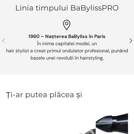
Linia timpului BaBylissPRO
1960 – Nașterea BaByliss în Paris
Anterior
Urm
În inima capitalei modei, un
hair stylist a creat primul ondulator profesional, punând
bazele unei revoluții în hairstyling.
Ți-ar putea plăcea și