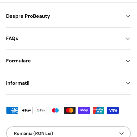
Despre ProBeauty
FAQs
Formulare
Informatii
Metode de platā acceptate
Țarǎ/Regiune
România (RON Lei)