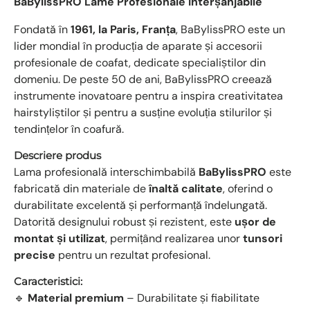
BaBylissPRO Lame Profesionale Interșanjabile
Fondată în
1961, la Paris, Franța
, BaBylissPRO este un
lider mondial în producția de aparate și accesorii
profesionale de coafat, dedicate specialiștilor din
domeniu. De peste 50 de ani, BaBylissPRO creează
instrumente inovatoare pentru a inspira creativitatea
hairstyliștilor și pentru a susține evoluția stilurilor și
tendințelor în coafură.
Descriere produs
Lama profesională interschimbabilă
BaBylissPRO
este
fabricată din materiale de
înaltă calitate
, oferind o
durabilitate excelentă și performanță îndelungată.
Datorită designului robust și rezistent, este
ușor de
montat și utilizat
, permițând realizarea unor
tunsori
precise
pentru un rezultat profesional.
Caracteristici:
🔹
Material premium
– Durabilitate și fiabilitate