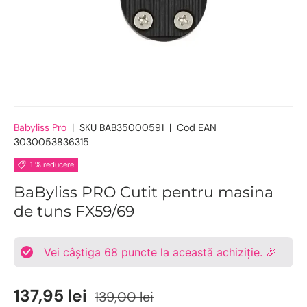
Babyliss Pro
|
SKU
BAB35000591
|
Cod EAN
3030053836315
1 % reducere
BaByliss PRO Cutit pentru masina
de tuns FX59/69
Vei câștiga
68
puncte la această achiziție. 🎉
137,95 lei
139,00 lei