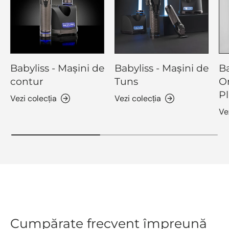
Babyliss - Mașini de
Babyliss - Mașini de
Ba
contur
Tuns
O
Pl
Vezi colecția
Vezi colecția
Ve
Cumpărate frecvent împreună