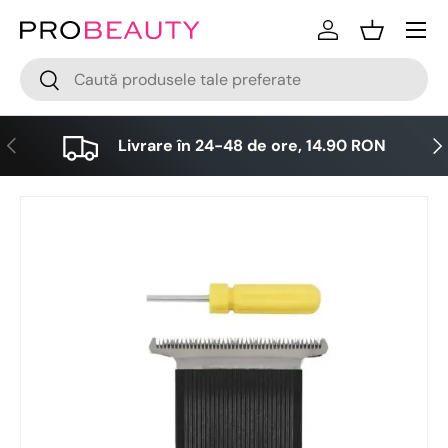
Meniu
Sari la conținut
Logare
Cos
Cǎutare
Cǎutare
Anterior
Urm
Livrare în 24-48 de ore, 14.90 RON