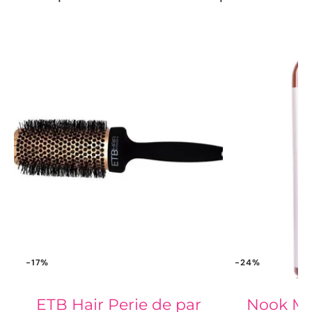
-17%
-24%
ETB Hair Perie de par
Nook Ma