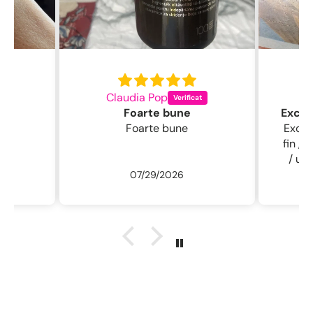
Claudia Pop
L
Foarte bune
Foarte bune
Excelentă perie
fin , 
/ usc
07/29/2026
ne
r
descu
sal
.L