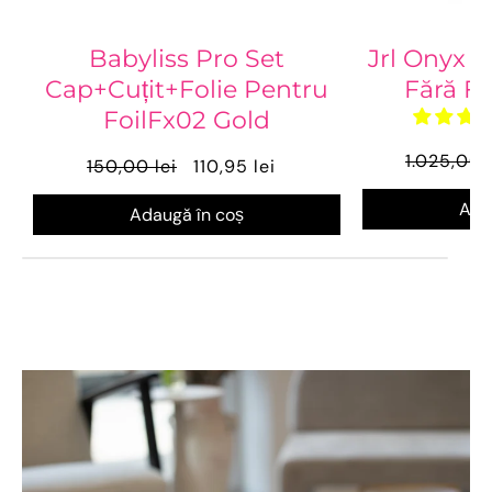
Babyliss Pro Set
Jrl Onyx 
Cap+Cuțit+Folie Pentru
Fără F
FoilFx02 Gold
1.025,00 
150,00 lei
110,95 lei
Ada
Adaugă în coș