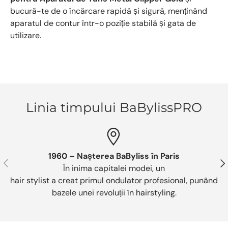
bucură-te de o încărcare rapidă și sigură, menținând
aparatul de contur într-o poziție stabilă și gata de
utilizare.
Linia timpului BaBylissPRO
1960 – Nașterea BaByliss în Paris
Anterior
Urm
În inima capitalei modei, un
hair stylist a creat primul ondulator profesional, punând
bazele unei revoluții în hairstyling.