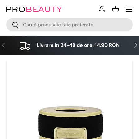
Meniu
Sari la conținut
Logare
Cos
Cǎutare
Cǎutare
Anterior
Urm
Livrare în 24-48 de ore, 14.90 RON