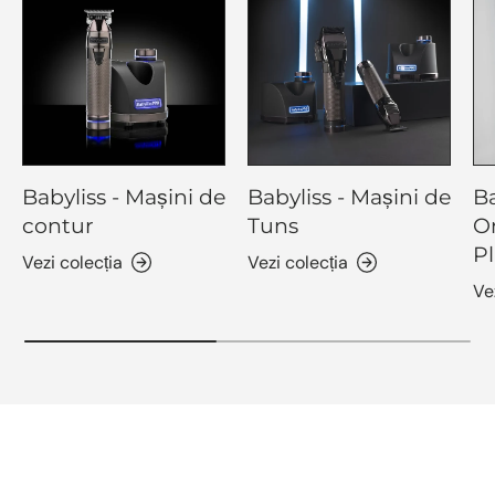
Babyliss - Mașini de
Babyliss - Mașini de
Ba
contur
Tuns
O
Pl
Vezi colecția
Vezi colecția
Ve