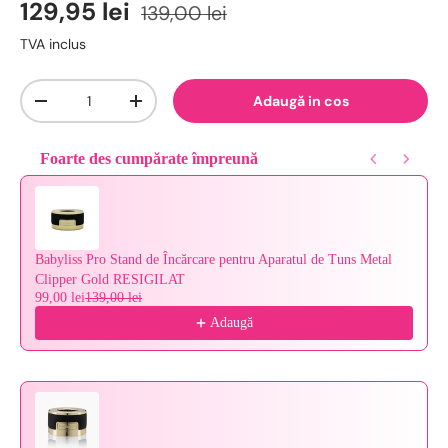
129,95 lei
139,00 lei
TVA inclus
Cantitate
Adaugă in cos
-
+
Foarte des cumpărate împreună
Use the Previous and Next buttons to navigate through product reco
Babyliss Pro Stand de Încărcare pentru Aparatul de Tuns Metal
Clipper Gold RESIGILAT
99,00 lei
139,00 lei
Adaugă