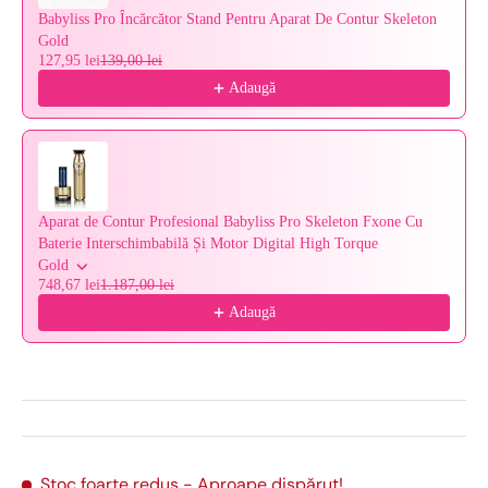
Babyliss Pro Încărcător Stand Pentru Aparat De Contur Skeleton
Gold
127,95 lei
139,00 lei
Adaugă
Aparat de Contur Profesional Babyliss Pro Skeleton Fxone Cu
Baterie Interschimbabilă Și Motor Digital High Torque
Gold
748,67 lei
1.187,00 lei
Adaugă
Stoc foarte redus
- Aproape dispărut!