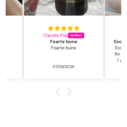
Claudia Pop
L
Foarte bune
Foarte bune
Excelentă perie
fin , 
/ usc
07/29/2026
ne
r
descu
sal
.L