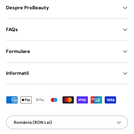
Despre ProBeauty
FAQs
Formulare
Informatii
Metode de platā acceptate
Țarǎ/Regiune
România (RON Lei)