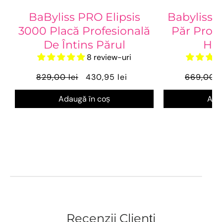
BaByliss PRO Elipsis
Babyliss 
3000 Placă Profesională
Păr Profe
De Întins Părul
HQ
8 review-uri
829,00 lei
430,95 lei
669,00 l
Adaugă în coș
Ada
Recenzii Clienți