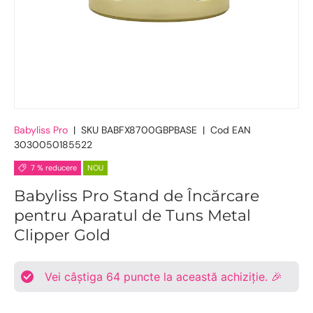
Babyliss Pro
|
SKU
BABFX8700GBPBASE
|
Cod EAN
3030050185522
7 % reducere
NOU
Babyliss Pro Stand de Încărcare
pentru Aparatul de Tuns Metal
Clipper Gold
Vei câștiga
64
puncte la această achiziție. 🎉