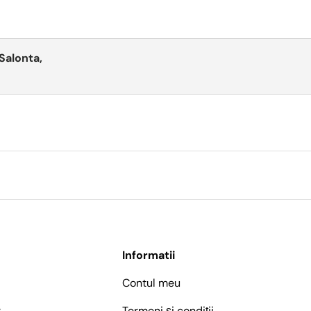
 Salonta,
Informatii
Contul meu
r
Termeni și condiții