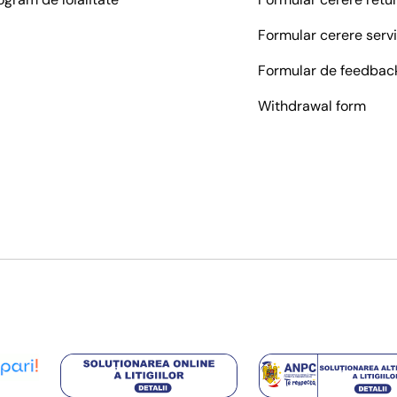
Formular cerere serv
Formular de feedbac
Withdrawal form
Metode de platā acceptate