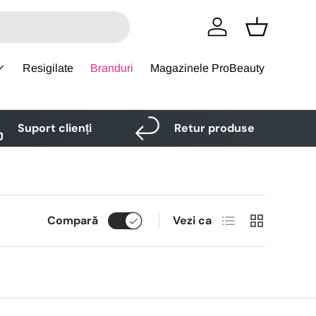
Logare
Cos
Resigilate
Branduri
Magazinele ProBeauty
Suport clienți
Retur produse
Lista
Grid
Compară
Vezi ca