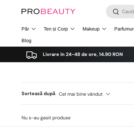
Cǎutare
Cǎutare
Sari la conținut
Păr
Ten și Corp
Makeup
Parfumur
Blog
Livrare în 24-48 de ore, 14.90 RON
Sorteazǎ dupǎ
Cel mai bine vândut
Nu s-au gasit produse