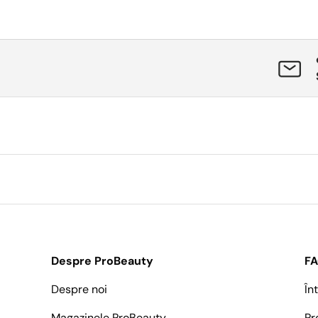
Despre ProBeauty
F
Despre noi
În
Magazinele ProBeauty
Pr