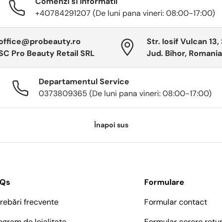
Comenzi si informatii
+40784291207 (De luni pana vineri: 08:00-17:00)
office@probeauty.ro
Str. Iosif Vulcan 13,
SC Pro Beauty Retail SRL
Jud. Bihor, Romania
Departamentul Service
0373809365 (De luni pana vineri: 08:00-17:00)
Înapoi sus
AQs
Formulare
trebări frecvente
Formular contact
ogram de loialitate
Formular cerere retu