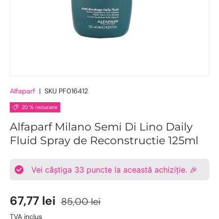
Alfaparf
|
SKU
PF016412
20 % reducere
Alfaparf Milano Semi Di Lino Daily
Fluid Spray de Reconstructie 125ml
Vei câștiga
33
puncte la această achiziție. 🎉
67,77 lei
85,00 lei
TVA inclus