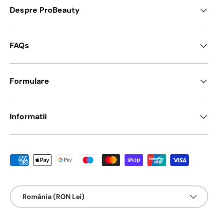
Despre ProBeauty
FAQs
Formulare
Informatii
Metode de platā acceptate
Țarǎ/Regiune
România (RON Lei)