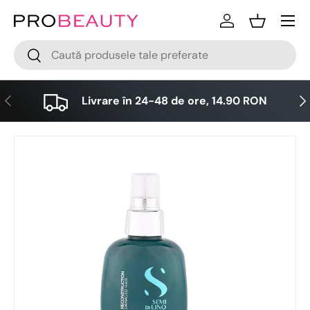
Meniu
Sari la conținut
Logare
Cos
Cǎutare
Cǎutare
Anterior
Urm
Livrare în 24-48 de ore, 14.90 RON