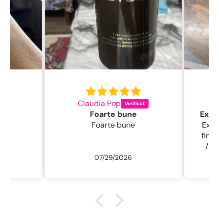
Claudia Pop
L
Foarte bune
Foarte bune
Excelentă perie
fin , 
/ usc
07/29/2026
ne
r
descu
sal
.L