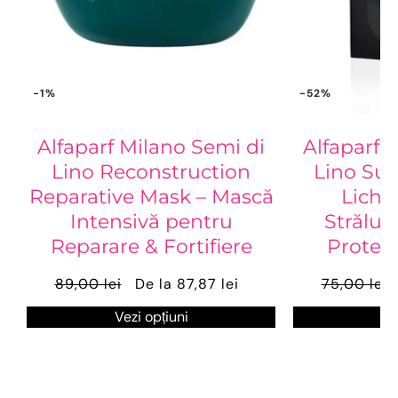
-1%
-52%
Alfaparf Milano Semi di
Alfaparf 
Lino Reconstruction
Lino Sub
Reparative Mask – Mască
Lichi
Intensivă pentru
Străluc
Reparare & Fortifiere
Protecț
89,00 lei
De la 87,87 lei
75,00 lei
Vezi opțiuni
Ve