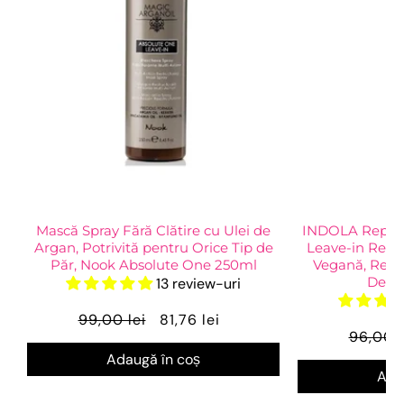
Mască Spray Fără Clătire cu Ulei de
INDOLA Repair K
Argan, Potrivită pentru Orice Tip de
Leave-in Rege
Păr, Nook Absolute One 250ml
Vegană, Repar
Deter
13 review-uri
99,00 lei
81,76 lei
96,00 l
Adaugă în coș
Ada