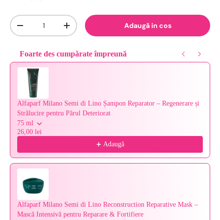
Cantitate
Adaugă in cos
-
+
Foarte des cumpărate împreună
Use the Previous and Next buttons to navigate through product reco
Alfaparf Milano Semi di Lino Șampon Reparator – Regenerare și
Strălucire pentru Părul Deteriorat
75 ml
26,00 lei
Adaugă
Alfaparf Milano Semi di Lino Reconstruction Reparative Mask –
Mască Intensivă pentru Reparare & Fortifiere