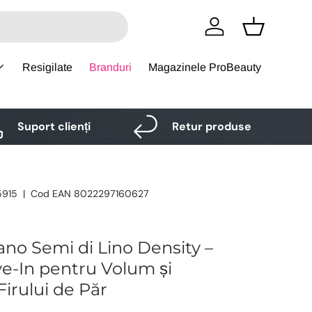
Logare
Cos
Resigilate
Branduri
Magazinele ProBeauty
Suport clienți
Retur produse
5915
|
Cod EAN
8022297160627
lano Semi di Lino Density –
e-In pentru Volum și
Firului de Păr