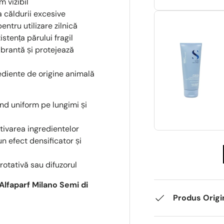
 vizibil
 căldurii excesive
ntru utilizare zilnică
istența părului fragil
brantă și protejează
ediente de origine animală
uind uniform pe lungimi și
ctivarea ingredientelor
n efect densificator și
 rotativă sau difuzorul
Alfaparf Milano Semi di
Produs Origi