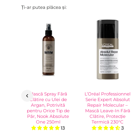
Ți-ar putea plăcea și:
Mască Spray Fără
L’Oréal Professionnel
Clătire cu Ulei de
Serie Expert Absolut
Argan, Potrivită
Repair Molecular –
pentru Orice Tip de
Mască Leave-In Fără
Păr, Nook Absolute
Clătire, Protecție
One 250ml
Termică 230°C
13
3