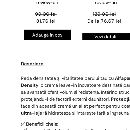
review-uri
review-uri
99,00 lei
139,00 lei
81,76 lei
De la 76,67 lei
Adaugă în coș
Vezi detalii
Descriere
Redă densitatea și vitalitatea părului tău cu
Alfapa
Density
, o cremă leave-in inovatoare destinată păru
sa avansată oferă volum și rezistență, întărind struct
protejându-l de factorii externi dăunători.
Protecți
face din această cremă un aliat perfect pentru coaf
ultra-lejeră
hidratează și întărește fără a îngreuna 
✅ Beneficii cheie: