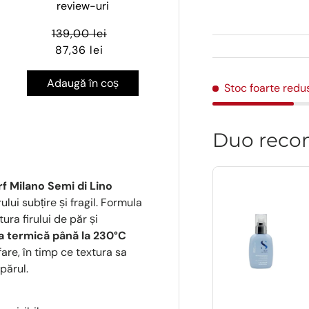
review-uri
139,00 lei
87,36 lei
Adaugă în coș
Stoc foarte redu
Duo reco
rf Milano Semi di Lino
lui subțire și fragil. Formula
ura firului de păr și
a termică până la 230°C
are, în timp ce textura sa
părul.