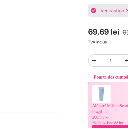
Vei câștiga
69,69 lei
9
TVA inclus
Cantitate
-
Foarte des cump
Use the Previous and 
Alfaparf Milano Semi 
Fragil
200 ml
70,70 lei
103,00 lei