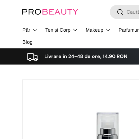
Cǎutare
Cǎutare
Sari la conținut
Păr
Ten și Corp
Makeup
Parfumur
Blog
Livrare în 24-48 de ore, 14.90 RON