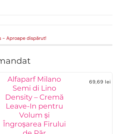
s
- Aproape dispărut!
mandat
Alfaparf Milano
69,69 lei
Semi di Lino
Density – Cremă
Leave-In pentru
Volum și
Îngroșarea Firului
de Păr