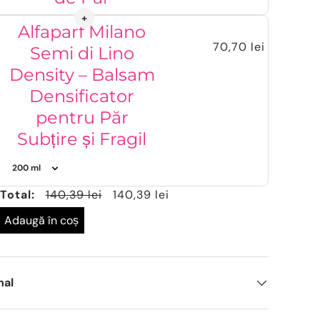
Alfaparf Milano
70,70 lei
Semi di Lino
Density – Balsam
Densificator
pentru Păr
Subțire și Fragil
Total:
140,39 lei
140,39 lei
Adaugă în coș
nal