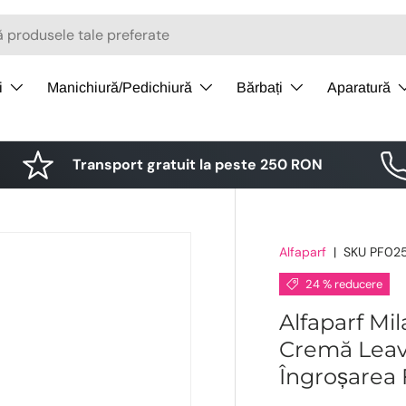
i
Manichiură/Pedichiură
Bărbați
Aparatură
Transport gratuit la peste 250 RON
Alfaparf
|
SKU
PF02
24 % reducere
Alfaparf Mi
Cremă Leav
Îngroșarea 