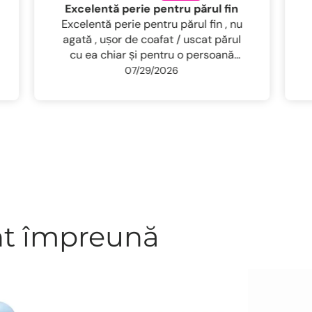
Protectie termica
Un produs foarte bun!Recomand cu
drag
,
07/28/2026
nt împreună