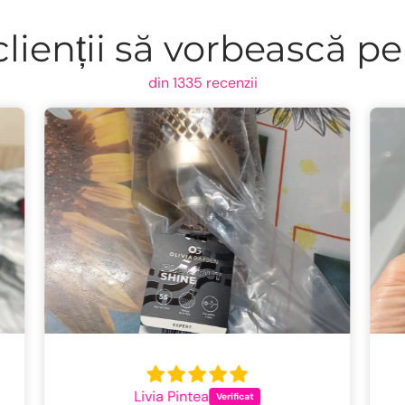
lienții să vorbească pe
din 1335 recenzii
Valentina Dumitru