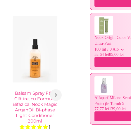
Nook Origin Color Vo
Ultra-Puri
100 ml / 0 Alb
52,64 lei
85,00 lei
Balsam Spray Fără
Alfaparf Milano Semi
Clătire, cu Formulă
Bifazică, Nook Magic
Protecție Termică
77,77 lei
139,00 lei
ArganOil Bi-phase
Light Conditioner
200ml
1