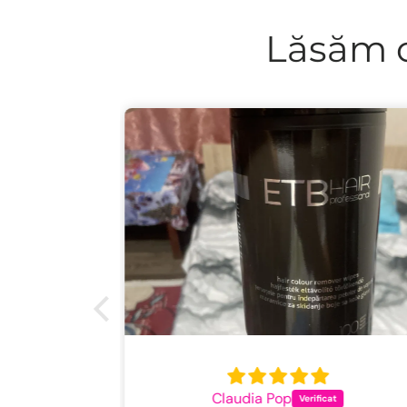
Lăsăm c
Livia Pintea