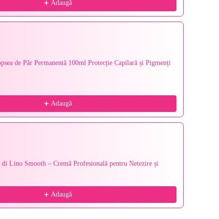
Adaugă
psea de Păr Permanentă 100ml Protecție Capilară și Pigmenți
Alfapar
94,94 le
Adaugă
 di Lino Smooth – Cremă Profesională pentru Netezire și
Alfapar
Străluci
200 ml
69,69 le
Adaugă