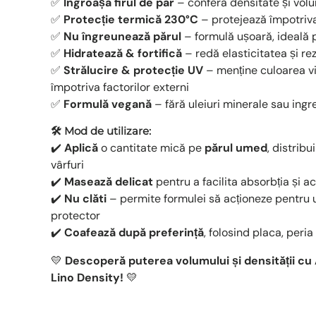
✅
Îngroașă firul de păr
– conferă densitate și volum
✅
Protecție termică 230°C
– protejează împotriva
✅
Nu îngreunează părul
– formulă ușoară, ideală pe
✅
Hidratează & fortifică
– redă elasticitatea și rez
✅
Strălucire & protecție UV
– menține culoarea vi
împotriva factorilor externi
✅
Formulă vegană
– fără uleiuri minerale sau ingr
🛠 Mod de utilizare:
✔️
Aplică
o cantitate mică pe
părul umed
, distrib
vârfuri
✔️
Masează delicat
pentru a facilita absorbția și a
✔️
Nu clăti
– permite formulei să acționeze pentru u
protector
✔️
Coafează după preferință
, folosind placa, peria
💛
Descoperă puterea volumului și densității cu 
Lino Density!
💛