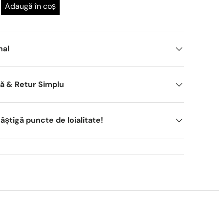
Adaugă în coș
nal
dă & Retur Simplu
știgă puncte de loialitate!