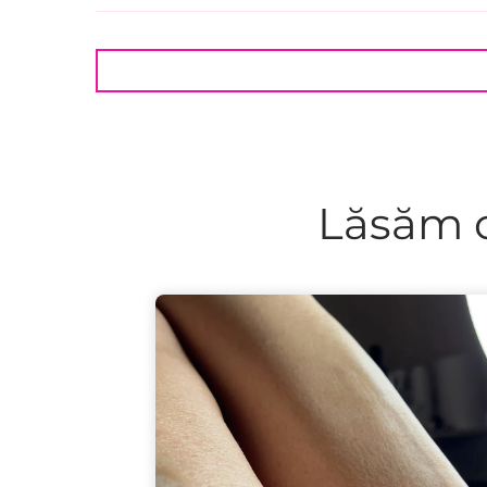
Lăsăm c