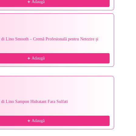
Adaugă
 di Lino Smooth – Cremă Profesională pentru Netezire și
Alfapar
pentru R
200 ml
87,87 le
Adaugă
 di Lino Sampon Hidratant Fara Sulfati
Alfapar
Străluci
200 ml
69,69 le
Adaugă