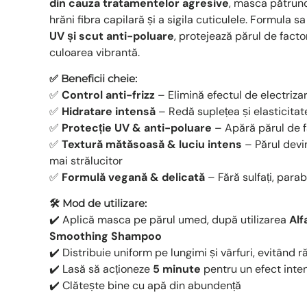
din cauza tratamentelor agresive
, masca pătrun
hrăni fibra capilară și a sigila cuticulele. Formula 
UV și scut anti-poluare
, protejează părul de factor
culoarea vibrantă.
✅ Beneficii cheie:
✅
Control anti-frizz
– Elimină efectul de electriza
✅
Hidratare intensă
– Redă suplețea și elasticitate
✅
Protecție UV & anti-poluare
– Apără părul de f
✅
Textură mătăsoasă & luciu intens
– Părul devi
mai strălucitor
✅
Formulă vegană & delicată
– Fără sulfați, parab
🛠 Mod de utilizare:
✔️ Aplică masca pe părul umed, după utilizarea
Alf
Smoothing Shampoo
✔️ Distribuie uniform pe lungimi și vârfuri, evitând r
✔️ Lasă să acționeze
5 minute
pentru un efect inte
✔️ Clătește bine cu apă din abundență