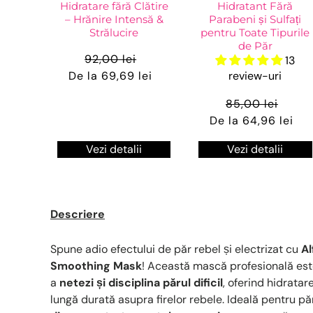
Hidratare fără Clătire
Hidratant Fără
– Hrănire Intensă &
Parabeni și Sulfați
Strălucire
pentru Toate Tipurile
de Păr
92,00 lei
13
De la 69,69 lei
review-uri
85,00 lei
De la 64,96 lei
Vezi detalii
Vezi detalii
Descriere
Spune adio efectului de păr rebel și electrizat cu
Al
Smoothing Mask
! Această mască profesională es
a
netezi și disciplina părul dificil
, oferind hidratar
lungă durată asupra firelor rebele. Ideală pentru pă