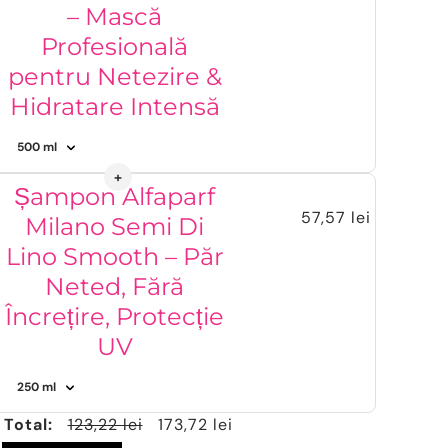
– Mască
Profesională
pentru Netezire &
Hidratare Intensă
Șampon Alfaparf
57,57 lei
Milano Semi Di
Lino Smooth – Păr
Neted, Fără
Încrețire, Protecție
UV
Total:
123,22 lei
173,72 lei