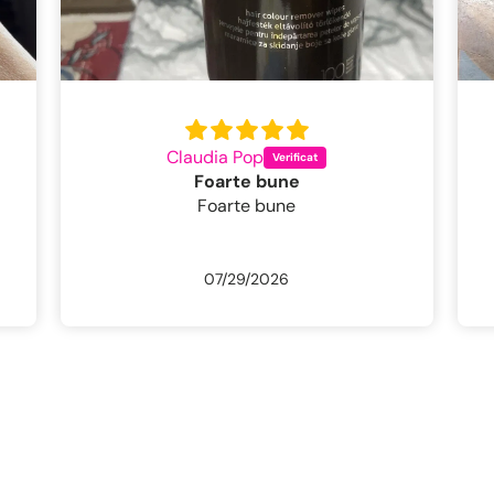
Livia Pintea
Excelentă perie pentru părul fin
Excelentă perie pentru părul fin , nu
agată , ușor de coafat / uscat părul
cu ea chiar și pentru o persoană
neidemanatica . Părul rămâne lucios ,
07/29/2026
bine descurcat și fără frizz, ca la
salon . Foarte mulțumită .Livrare
foarte rapidă Recomand 100%