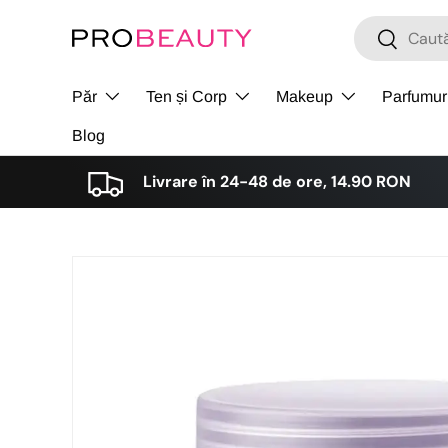
Cǎutare
Cǎutare
Sari la conținut
Păr
Ten și Corp
Makeup
Parfumur
Blog
Livrare în 24-48 de ore, 14.90 RON