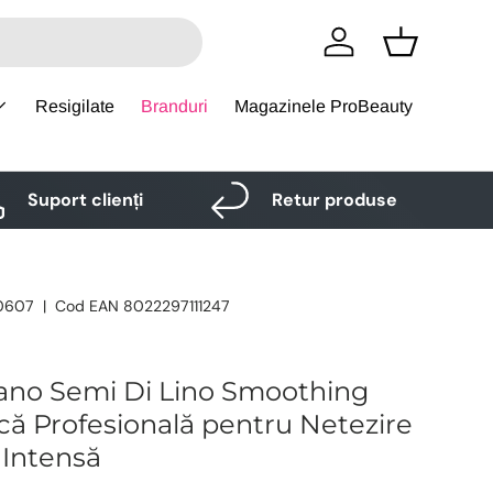
Logare
Cos
Resigilate
Branduri
Magazinele ProBeauty
Suport clienți
Retur produse
0607
|
Cod EAN
8022297111247
lano Semi Di Lino Smoothing
ă Profesională pentru Netezire
 Intensă