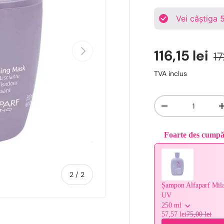
Vei câștiga
Urmǎtor
116,15 lei
17
TVA inclus
Cantitate
-
Foarte des cump
Use the Previous and 
De
2
/
2
Șampon Alfaparf Mila
UV
250 ml
57,57 lei
75,00 lei