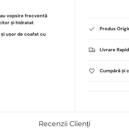
sau vopsire frecventă
itor și hidratat
Produs Origi
 și ușor de coafat cu
Livrare Rapi
Cumpără și câ
Recenzii Clienți