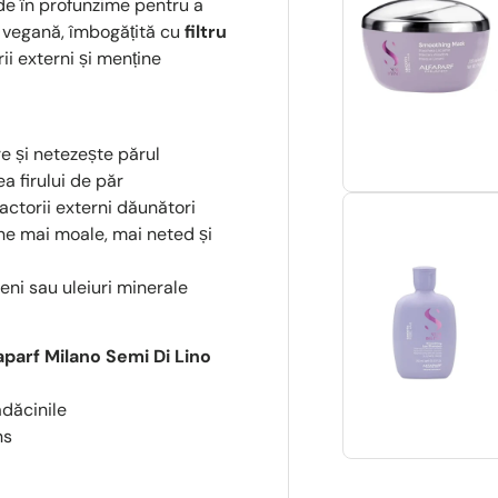
de în profunzime pentru a
sa vegană, îmbogățită cu
filtru
ii externi și menține
re și netezește părul
a firului de păr
actorii externi dăunători
ne mai moale, mai neted și
eni sau uleiuri minerale
aparf Milano Semi Di Lino
ădăcinile
ns