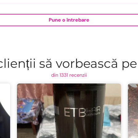
Pune o întrebare
lienții să vorbească pe
din 1331 recenzii