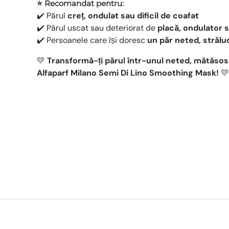
⭐ Recomandat pentru:
✔️ Părul
creț, ondulat sau dificil de coafat
✔️ Părul uscat sau deteriorat de
placă, ondulator 
✔️ Persoanele care își doresc
un păr neted, străluc
💛
Transformă-ți părul într-unul neted, mătăsos
Alfaparf Milano Semi Di Lino Smoothing Mask!
💛