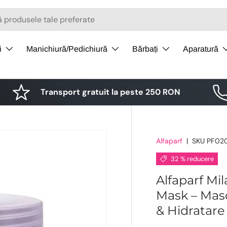
i
Manichiură/Pedichiură
Bărbați
Aparatură
Transport gratuit la peste 250 RON
Alfaparf
|
SKU
PF02
32 % reducere
Alfaparf Mi
Mask – Masc
& Hidratare