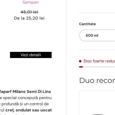
Sampon
45,01 lei
De la 25,20 lei
Cantitate
500 ml
Vezi detalii
Stoc foarte redu
Duo reco
faparf Milano Semi Di Lino
te special concepută pentru
e profundă și un control de
rul
creț, ondulat sau uscat