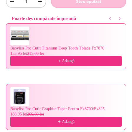
Stoc epuizat
-
+
Foarte des cumpărate împreună
Use the Previous and Next buttons to navigate through product reco
Babyliss Pro Cutit Titanium Deep Tooth Tblade Fx7870
153,95 lei
215,00 lei
Adaugă
Babyliss Pro Cutit Graphite Taper Pentru Fx8700/Fx825
188,95 lei
269,00 lei
Adaugă