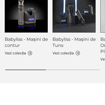
Babyliss - Mașini de
Babyliss - Mașini de
Ba
contur
Tuns
O
Pl
Vezi colecția
Vezi colecția
Ve