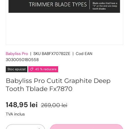
Babyliss Pro
|
SKU
BABFX707B2ZE
|
Cod EAN
3030050180558
Stoc epuizat
45 % reducere
Babyliss Pro Cutit Graphite Deep
Tooth Tblade Fx7870
148,95 lei
269,00 lei
TVA inclus
Cantitate