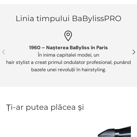
Linia timpului BaBylissPRO
1960 – Nașterea BaByliss în Paris
Anterior
Urm
În inima capitalei modei, un
hair stylist a creat primul ondulator profesional, punând
bazele unei revoluții în hairstyling.
Ți-ar putea plăcea și