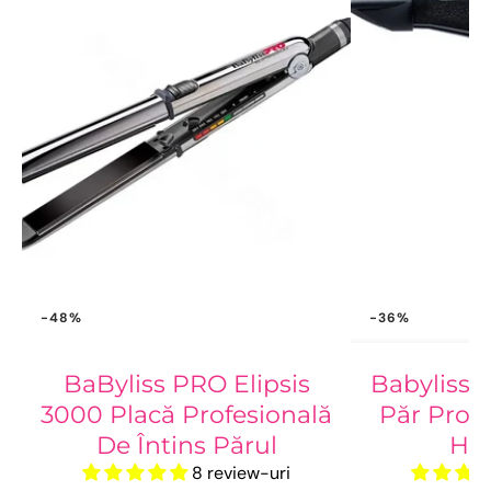
-48%
-36%
BaByliss PRO Elipsis
Babyliss 
3000 Placă Profesională
Păr Profe
De Întins Părul
HQ
8 review-uri