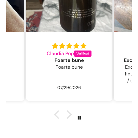
Claudia Pop
L
Foarte bune
Foarte bune
Excelentă perie
fin , 
/ usc
07/29/2026
ne
r
descu
sal
.L