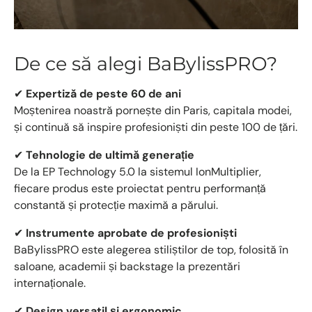
De ce să alegi BaBylissPRO?
✔
Expertiză de peste 60 de ani
Moștenirea noastră pornește din Paris, capitala modei,
și continuă să inspire profesioniști din peste 100 de țări.
✔
Tehnologie de ultimă generație
De la EP Technology 5.0 la sistemul IonMultiplier,
fiecare produs este proiectat pentru performanță
constantă și protecție maximă a părului.
✔
Instrumente aprobate de profesioniști
BaBylissPRO este alegerea stiliștilor de top, folosită în
saloane, academii și backstage la prezentări
internaționale.
✔
Design versatil și ergonomic