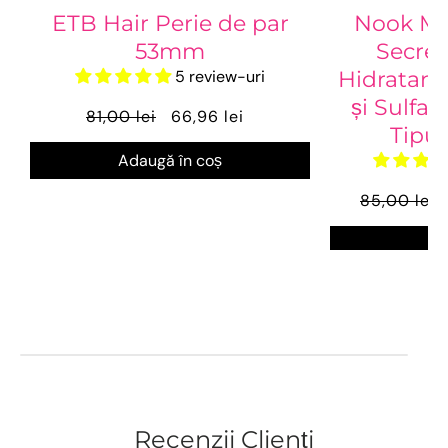
ETB Hair Perie de par
Nook Ma
53mm
Secre
5 review-uri
Hidratant
și Sulfaț
81,00 lei
66,96 lei
Tipur
Adaugă în coș
85,00 lei
Ve
Recenzii Clienți