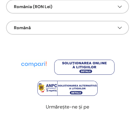
Țarǎ/Regiune
România (RON Lei)
Limbā
Română
Urmărește-ne și pe