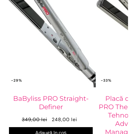
-29%
-33%
BaByliss PRO Straight-
Placă de
Definer
PRO The St
Tehnolo
349,00 lei
248,00 lei
Adva
Manage
Adaugă în coș