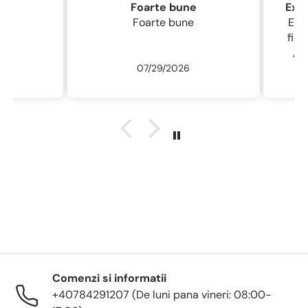
Foarte bune
Foarte bune
Excelentă perie
fin , 
/ usc
07/29/2026
ne
r
descu
sal
.L
Comenzi si informatii
+40784291207 (De luni pana vineri: 08:00-