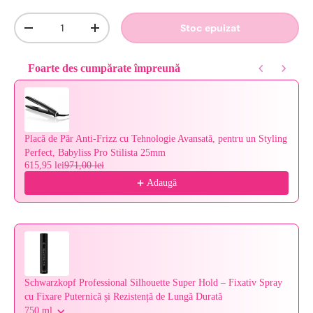
Cantitate
Stoc epuizat
-
+
Foarte des cumpărate împreună
Use the Previous and Next buttons to navigate through product reco
Placă de Păr Anti-Frizz cu Tehnologie Avansată, pentru un Styling
Perfect, Babyliss Pro Stilista 25mm
615,95 lei
971,00 lei
Adaugă
Schwarzkopf Professional Silhouette Super Hold – Fixativ Spray
cu Fixare Puternică și Rezistență de Lungă Durată
750 ml