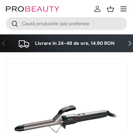
Meniu
Sari la conținut
Logare
Cos
Cǎutare
Cǎutare
Anterior
Urm
Livrare în 24-48 de ore, 14.90 RON