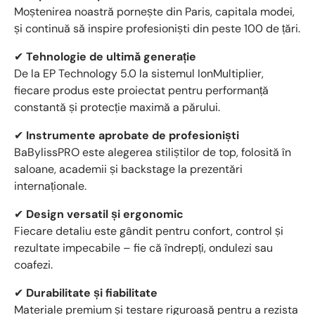
Moștenirea noastră pornește din Paris, capitala modei,
și continuă să inspire profesioniști din peste 100 de țări.
✔
Tehnologie de ultimă generație
De la EP Technology 5.0 la sistemul IonMultiplier,
fiecare produs este proiectat pentru performanță
constantă și protecție maximă a părului.
✔
Instrumente aprobate de profesioniști
BaBylissPRO este alegerea stiliștilor de top, folosită în
saloane, academii și backstage la prezentări
internaționale.
✔
Design versatil și ergonomic
Fiecare detaliu este gândit pentru confort, control și
rezultate impecabile – fie că îndrepți, ondulezi sau
coafezi.
✔
Durabilitate și fiabilitate
Materiale premium și testare riguroasă pentru a rezista