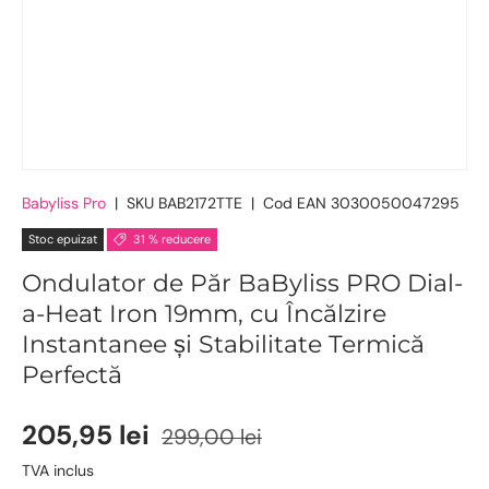
Babyliss Pro
|
SKU
BAB2172TTE
|
Cod EAN
3030050047295
Stoc epuizat
31 % reducere
Ondulator de Păr BaByliss PRO Dial-
a-Heat Iron 19mm, cu Încălzire
Instantanee și Stabilitate Termică
Perfectă
205,95 lei
299,00 lei
TVA inclus