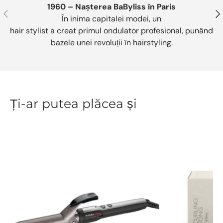
1960 – Nașterea BaByliss în Paris
Anterior
Urm
În inima capitalei modei, un
hair stylist a creat primul ondulator profesional, punând
bazele unei revoluții în hairstyling.
Ți-ar putea plăcea și