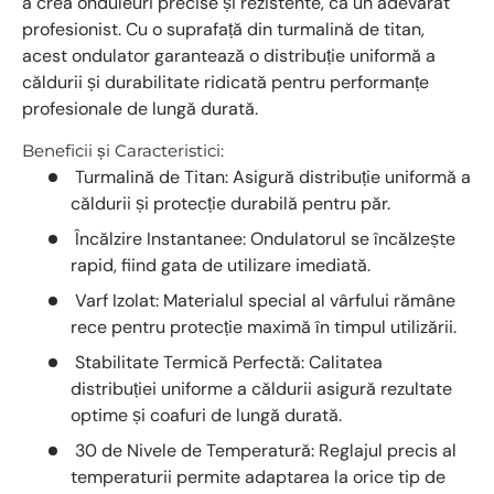
a crea onduleuri precise și rezistente, ca un adevărat
profesionist. Cu o suprafață din turmalină de titan,
acest ondulator garantează o distribuție uniformă a
căldurii și durabilitate ridicată pentru performanțe
profesionale de lungă durată.
Beneficii și Caracteristici:
Turmalină de Titan:
Asigură distribuție uniformă a
căldurii și protecție durabilă pentru păr.
Încălzire Instantanee:
Ondulatorul se încălzește
rapid, fiind gata de utilizare imediată.
Varf Izolat:
Materialul special al vârfului rămâne
rece pentru protecție maximă în timpul utilizării.
Stabilitate Termică Perfectă:
Calitatea
distribuției uniforme a căldurii asigură rezultate
optime și coafuri de lungă durată.
30 de Nivele de Temperatură:
Reglajul precis al
temperaturii permite adaptarea la orice tip de