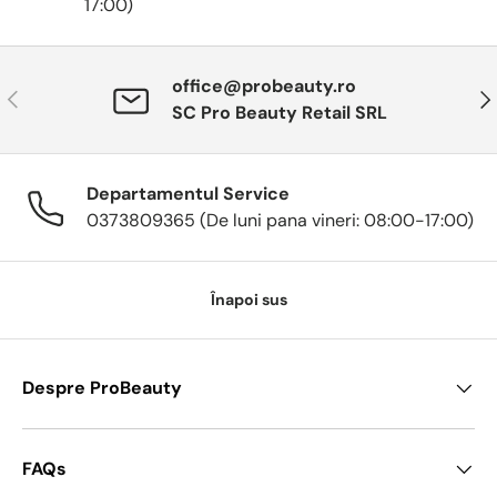
17:00)
office@probeauty.ro
Anterior
Urm
SC Pro Beauty Retail SRL
Departamentul Service
0373809365 (De luni pana vineri: 08:00-17:00)
Înapoi sus
Despre ProBeauty
FAQs