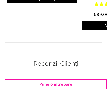
589,00 l
Ada
Recenzii Clienți
Pune o întrebare