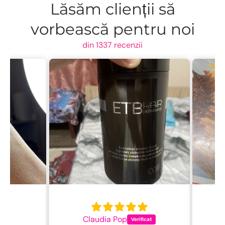
Lăsăm clienții să
vorbească pentru noi
din 1337 recenzii
Claudia Pop
L