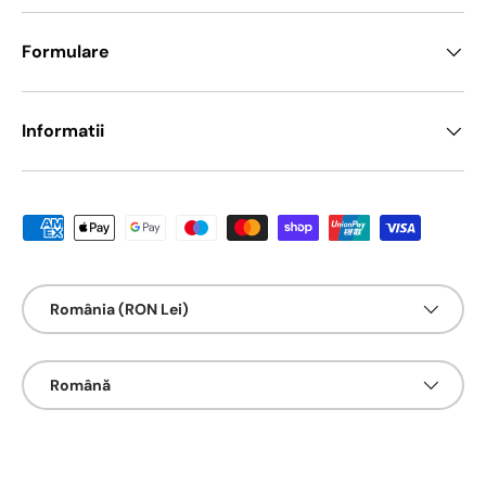
Formulare
Informatii
Metode de platā acceptate
Țarǎ/Regiune
România (RON Lei)
Limbā
Română