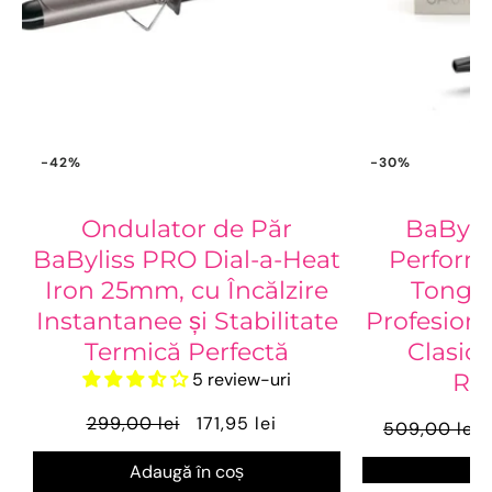
-42%
-30%
Ondulator de Păr
BaByli
BaByliss PRO Dial-a-Heat
Perform
Iron 25mm, cu Încălzire
Tong –
Instantanee și Stabilitate
Profesiona
Termică Perfectă
Clasice
5 review-uri
Rez
299,00 lei
171,95 lei
509,00 lei
Ve
Adaugă în coș