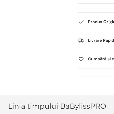
Produs Origi
Livrare Rapi
Cumpără și câ
Linia timpului BaBylissPRO