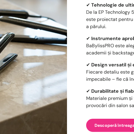
✔
Tehnologie de ult
De la EP Technology 5.
este proiectat pentru
a părului.
✔
Instrumente aprob
BaBylissPRO este aleger
academii și backstage 
✔
Design versatil ș
Fiecare detaliu este g
impecabile – fie că în
✔
Durabilitate și fiab
Materiale premium și t
provocări din salon s
Descoperă întreag