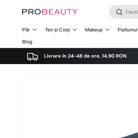
Cǎutare
Cǎutare
Sari la conținut
Păr
Ten și Corp
Makeup
Parfumur
Blog
Livrare în 24-48 de ore, 14.90 RON