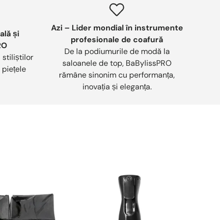
Azi – Lider mondial în instrumente
lă și
profesionale de coafură
RO
De la podiumurile de modă la
tiliștilor
saloanele de top, BaBylissPRO
 piețele
rămâne sinonim cu performanța,
inovația și eleganța.