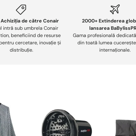
 Achiziția de către Conair
2000+ Extinderea globa
l intră sub umbrela Conair
lansarea BaBylissP
ion, beneficiind de resurse
Gama profesională dedicată s
pentru cercetare, inovație și
din toată lumea cucerește
distribuție.
internaționale.