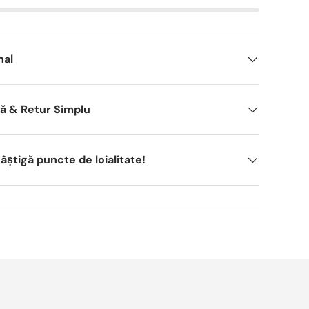
nal
dă & Retur Simplu
știgă puncte de loialitate!