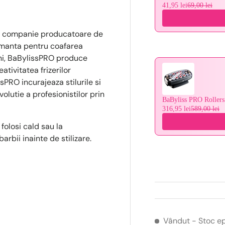
41,95 lei
69,00 lei
e o companie producatoare de
ormanta pentru coafarea
ani, BaBylissPRO produce
tivitatea frizerilor
sPRO incurajeaza stilurile si
volutie a profesionistilor prin
BaByliss PRO Rollers
316,95 lei
589,00 lei
olosi cald sau la
rbii inainte de stilizare.
Vândut
- Stoc e