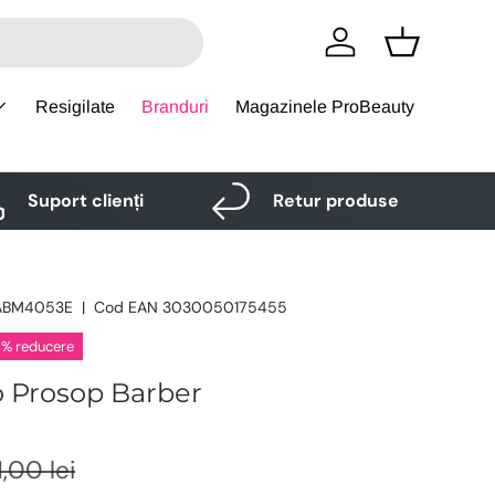
Logare
Cos
Resigilate
Branduri
Magazinele ProBeauty
Suport clienți
Retur produse
ABM4053E
|
Cod EAN
3030050175455
 % reducere
o Prosop Barber
1,00 lei