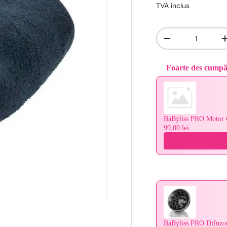
TVA inclus
Cantitate
-
Foarte des cump
Use the Previous and 
BaByliss PRO Motor 
99,00 lei
BaByliss PRO Difuzo