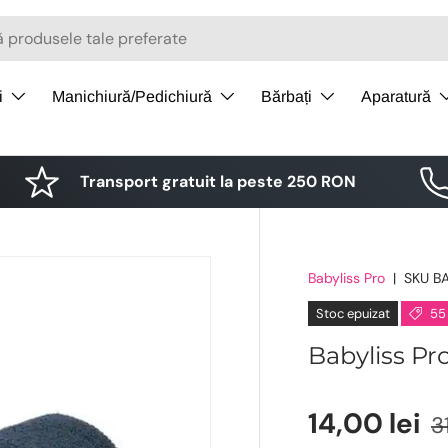
i
Manichiură/Pedichiură
Bărbați
Aparatură
Transport gratuit la peste 250 RON
Babyliss Pro
|
SKU
B
Stoc epuizat
55
Babyliss Pr
14,00 lei
3