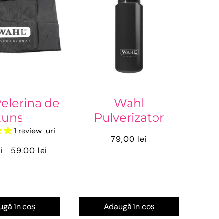
elerina de
Wahl
tuns
Pulverizator
1 review-uri
79,00 lei
i
59,00 lei
gă în coș
Adaugă în coș