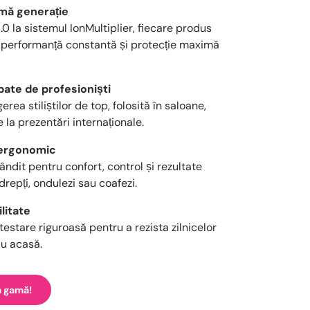
imă generație
0 la sistemul IonMultiplier, fiecare produs
 performanță constantă și protecție maximă
ate de profesioniști
ea stiliștilor de top, folosită în saloane,
la prezentări internaționale.
i ergonomic
ândit pentru confort, control și rezultate
drepți, ondulezi sau coafezi.
ilitate
estare riguroasă pentru a rezista zilnicelor
au acasă.
a gamă!