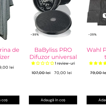
-35%
-25%
rina de
BaByliss PRO
Wahl P
izer
Difuzor universal
1 review-uri
9,00 lei
107,00 lei
70,00 lei
79,00 le
 coș
Adaugă în coș
Adau