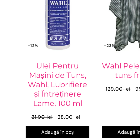
-12%
-23%
Ulei Pentru
Wahl Pele
Mașini de Tuns,
tuns fr
Wahl, Lubrifiere
129,00 lei
9
și Întreținere
Lame, 100 ml
31,90 lei
28,00 lei
Adaugă în coș
Adaugă în