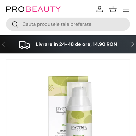
Meniu
Sari la conținut
Logare
Cos
Cǎutare
Cǎutare
Anterior
Urm
Livrare în 24-48 de ore, 14.90 RON