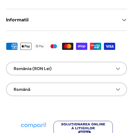
Informatii
Metode de platā acceptate
Țarǎ/Regiune
România (RON Lei)
Limbā
Română