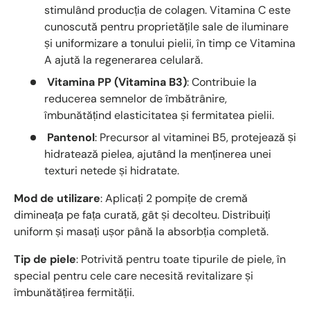
stimulând producția de colagen. Vitamina C este
cunoscută pentru proprietățile sale de iluminare
și uniformizare a tonului pielii, în timp ce Vitamina
A ajută la regenerarea celulară.
Vitamina PP (Vitamina B3)
: Contribuie la
reducerea semnelor de îmbătrânire,
îmbunătățind elasticitatea și fermitatea pielii.
Pantenol
: Precursor al vitaminei B5, protejează și
hidratează pielea, ajutând la menținerea unei
texturi netede și hidratate.
Mod de utilizare
: Aplicați 2 pompițe de cremă
dimineața pe fața curată, gât și decolteu. Distribuiți
uniform și masați ușor până la absorbția completă.
Tip de piele
: Potrivită pentru toate tipurile de piele, în
special pentru cele care necesită revitalizare și
îmbunătățirea fermității.