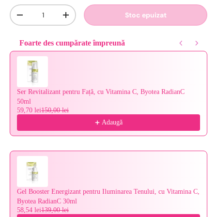
Cantitate
Stoc epuizat
-
+
Foarte des cumpărate împreună
Use the Previous and Next buttons to navigate through product reco
Ser Revitalizant pentru Față, cu Vitamina C, Byotea RadianC
50ml
59,70 lei
150,00 lei
Adaugă
Gel Booster Energizant pentru Iluminarea Tenului, cu Vitamina C,
Byotea RadianC 30ml
58,54 lei
139,00 lei