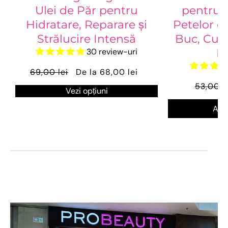
Ulei de Păr pentru
pentru 
Hidratare, Reparare și
Petelor d
Strălucire Intensă
Buc, Cură
30 review-uri
De
69,00 lei
De la 68,00 lei
53,00 l
Vezi opțiuni
Ada