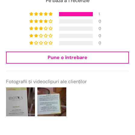
Pe baza a 1 recenzie
1
0
0
0
0
Pune o întrebare
Fotografii și videoclipuri ale clienților