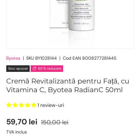
Byotea
|
SKU
BY1028144
|
Cod EAN
8008277281445
Stoc epuizat
60 % reducere
Cremă Revitalizantă pentru Față, cu
Vitamina C, Byotea RadianC 50ml
1 review-uri
59,70 lei
150,00 lei
TVA inclus