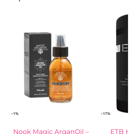
-1%
-17%
Nook Magic ArganOil –
ETB Hai