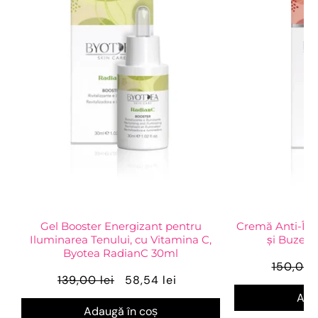
Gel Booster Energizant pentru
Cremă Anti-Îmb
Iluminarea Tenului, cu Vitamina C,
și Buze, 
Byotea RadianC 30ml
150,00 
139,00 lei
58,54 lei
Ada
Adaugă în coș