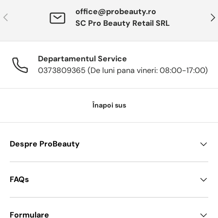
office@probeauty.ro
Anterior
Urm
SC Pro Beauty Retail SRL
Departamentul Service
0373809365 (De luni pana vineri: 08:00-17:00)
Înapoi sus
Despre ProBeauty
FAQs
Formulare