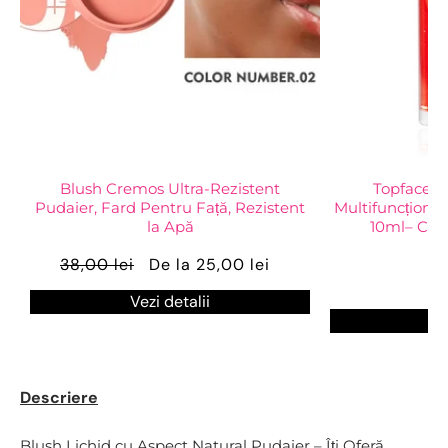
Blush Cremos Ultra-Rezistent
Topface Ru
Pudaier, Fard Pentru Față, Rezistent
Multifuncțional
la Apă
10ml– Culo
Hi
38,00 lei
De la 25,00 lei
3
Vezi detalii
Ve
Descriere
Blush Lichid cu Aspect Natural Pudaier – Îți Oferă