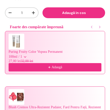
Cantitate
Adaugă in cos
-
+
Foarte des cumpărate împreună
Use the Previous and Next buttons to navigate through product reco
Puring Fruity Color Vopsea Permanent
100ml / 1
27,00 lei
32,00 lei
Adaugă
Blush Cremos Ultra-Rezistent Pudaier, Fard Pentru Față, Rezistent