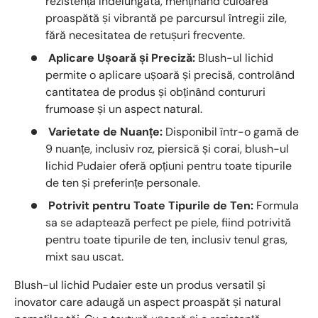
rezistență îndelungată, menținând culoarea
proaspătă și vibrantă pe parcursul întregii zile,
fără necesitatea de retușuri frecvente.
Aplicare Ușoară și Preciză:
Blush-ul lichid
permite o aplicare ușoară și precisă, controlând
cantitatea de produs și obținând contururi
frumoase și un aspect natural.
Varietate de Nuanțe:
Disponibil într-o gamă de
9 nuanțe, inclusiv roz, piersică și corai, blush-ul
lichid Pudaier oferă opțiuni pentru toate tipurile
de ten și preferințe personale.
Potrivit pentru Toate Tipurile de Ten:
Formula
sa se adaptează perfect pe piele, fiind potrivită
pentru toate tipurile de ten, inclusiv tenul gras,
mixt sau uscat.
Blush-ul lichid Pudaier este un produs versatil și
inovator care adaugă un aspect proaspăt și natural