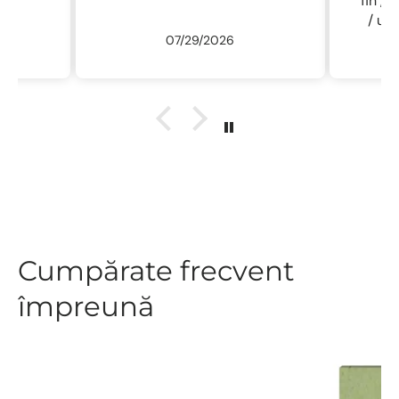
fin , 
/ usc
07/29/2026
ne
r
descu
sal
.L
Cumpărate frecvent
împreună