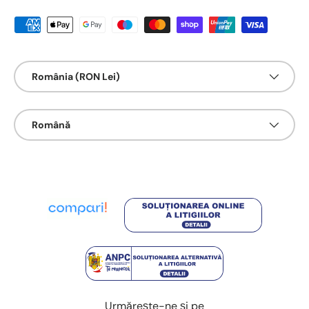
Metode de platā acceptate
Țarǎ/Regiune
România (RON Lei)
Limbā
Română
Urmărește-ne și pe