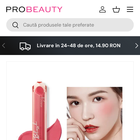
Meniu
Sari la conținut
Logare
Cos
Cǎutare
Cǎutare
Anterior
Urm
Livrare în 24-48 de ore, 14.90 RON