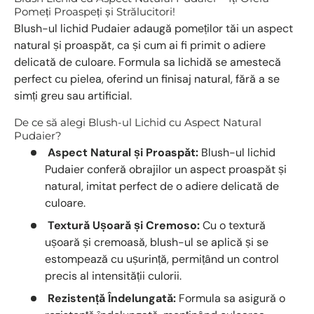
Pomeți Proaspeți și Strălucitori!
Blush-ul lichid Pudaier adaugă pomeților tăi un aspect
natural și proaspăt, ca și cum ai fi primit o adiere
delicată de culoare. Formula sa lichidă se amestecă
perfect cu pielea, oferind un finisaj natural, fără a se
simți greu sau artificial.
De ce să alegi Blush-ul Lichid cu Aspect Natural
Pudaier?
Aspect Natural și Proaspăt:
Blush-ul lichid
Pudaier conferă obrajilor un aspect proaspăt și
natural, imitat perfect de o adiere delicată de
culoare.
Textură Ușoară și Cremoso:
Cu o textură
ușoară și cremoasă, blush-ul se aplică și se
estompează cu ușurință, permițând un control
precis al intensității culorii.
Rezistență Îndelungată:
Formula sa asigură o