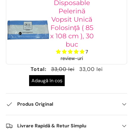
Disposable
Pelerină
Vopsit Unică
Folosință ( 85
x 108 cm ), 30
buc
7
review-uri
Total:
33,00 lei
33,00 lei
Adaugă în coș
Produs Original
Livrare Rapidă & Retur Simplu