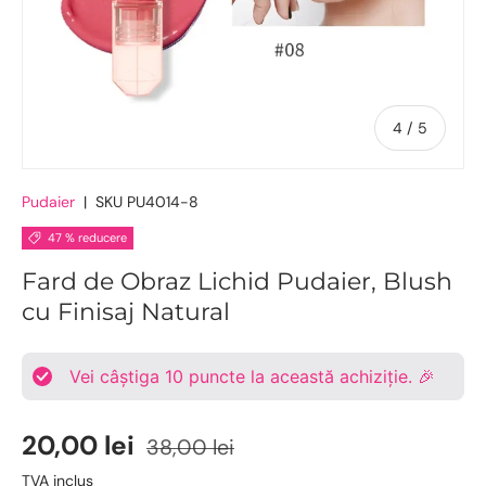
De
4
/
5
Pudaier
|
SKU
PU4014-8
47 % reducere
Fard de Obraz Lichid Pudaier, Blush
cu Finisaj Natural
Vei câștiga
10
puncte la această achiziție. 🎉
20,00 lei
38,00 lei
TVA inclus