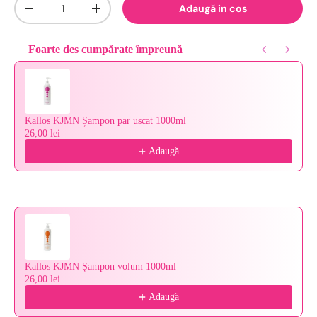
Cantitate
Adaugă in cos
-
+
Foarte des cumpărate împreună
Use the Previous and Next buttons to navigate through product reco
Kallos KJMN Șampon par uscat 1000ml
26,00 lei
Adaugă
Kallos KJMN Șampon volum 1000ml
26,00 lei
Adaugă