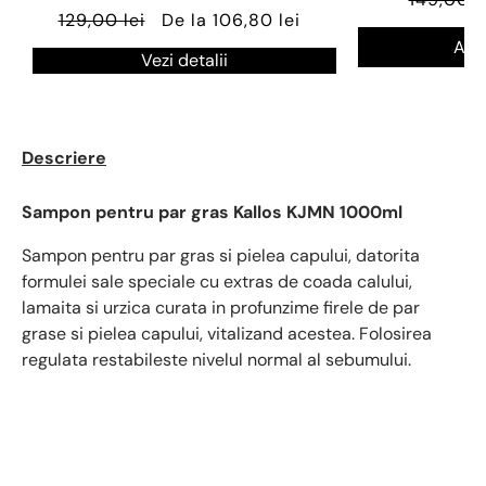
129,00 lei
De la 106,80 lei
Ada
Vezi detalii
Descriere
Sampon pentru par gras Kallos KJMN 1000ml
Sampon pentru par gras si pielea capului, datorita
formulei sale speciale cu extras de coada calului,
lamaita si urzica curata in profunzime firele de par
grase si pielea capului, vitalizand acestea. Folosirea
regulata restabileste nivelul normal al sebumului.