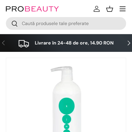
Meniu
Sari la conținut
Logare
Cos
Cǎutare
Cǎutare
Anterior
Urm
Livrare în 24-48 de ore, 14.90 RON