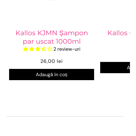
Kallos KJMN Șampon
Kallos 
par uscat 1000ml
2 review-uri
1
26,00 lei
Ada
Adaugă în coș