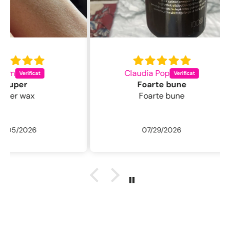
Claudia Pop
L
Foarte bune
Foarte bune
Excelentă perie
fin , 
/ usc
07/29/2026
ne
r
descu
sal
.L