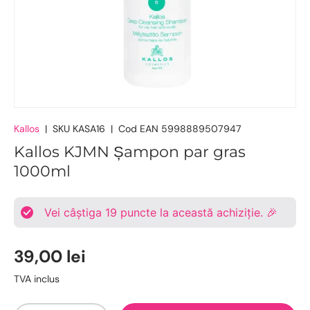
Kallos
|
SKU
KASA16
|
Cod EAN
5998889507947
Kallos KJMN Șampon par gras
1000ml
Vei câștiga
19
puncte la această achiziție. 🎉
39,00 lei
TVA inclus