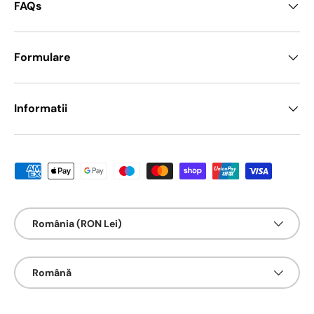
FAQs
Formulare
Informatii
Metode de platā acceptate
Țarǎ/Regiune
România (RON Lei)
Limbā
Română