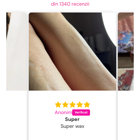
din 1340 recenzii
Anonim
C
Super
Super wax