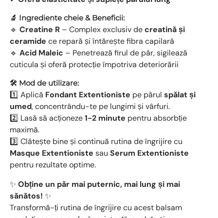
🔬 Ingrediente cheie & Beneficii:
🔹
Creatine R
– Complex exclusiv de
creatină și
ceramide
ce repară și întărește fibra capilară
🔹
Acid Maleic
– Penetrează firul de păr, sigilează
cuticula și oferă protecție împotriva deteriorării
🛠️ Mod de utilizare:
1️⃣ Aplică
Fondant Extentioniste
pe părul
spălat și
umed
, concentrându-te pe lungimi și vârfuri.
2️⃣ Lasă să acționeze
1-2 minute
pentru absorbție
maximă.
3️⃣ Clătește bine și continuă rutina de îngrijire cu
Masque Extentioniste
sau
Serum Extentioniste
pentru rezultate optime.
✨
Obține un păr mai puternic, mai lung și mai
sănătos!
✨
Transformă-ți rutina de îngrijire cu acest balsam