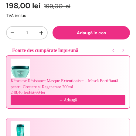
198,00 lei
199,00 lei
TVA inclus
Cantitate
Adaugă in cos
-
+
Foarte des cumpărate împreună
Use the Previous and Next buttons to navigate through product reco
Kérastase Résistance Masque Extentioniste – Mască Fortifiantă
pentru Creștere și Regenerare 200ml
248,46 lei
312,00 lei
Adaugă