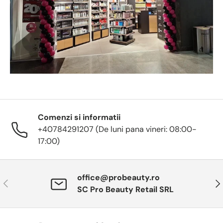
Comenzi si informatii
+40784291207 (De luni pana vineri: 08:00-
17:00)
office@probeauty.ro
Anterior
Urm
SC Pro Beauty Retail SRL