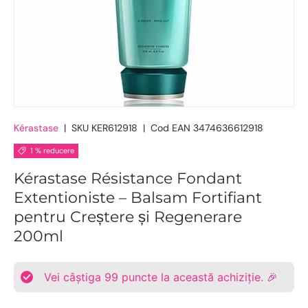
Kérastase
|
SKU
KER612918
|
Cod EAN
3474636612918
1 % reducere
Kérastase Résistance Fondant
Extentioniste – Balsam Fortifiant
pentru Creștere și Regenerare
200ml
Vei câștiga
99
puncte la această achiziție. 🎉