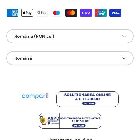
Metode de platā acceptate
Țarǎ/Regiune
România (RON Lei)
Limbā
Română