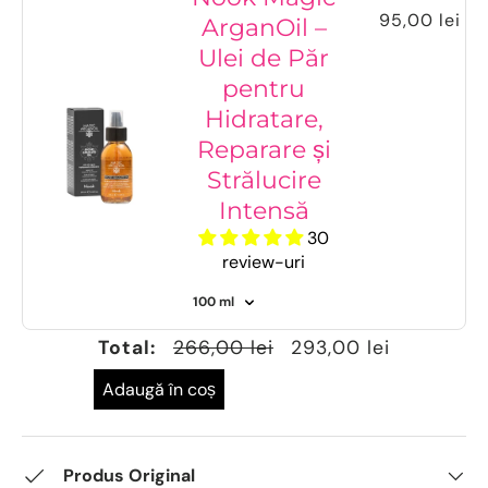
95,00 lei
ArganOil –
Ulei de Păr
pentru
Hidratare,
Reparare și
Strălucire
Intensă
30
review-uri
Total:
266,00 lei
293,00 lei
Adaugă în coș
Produs Original