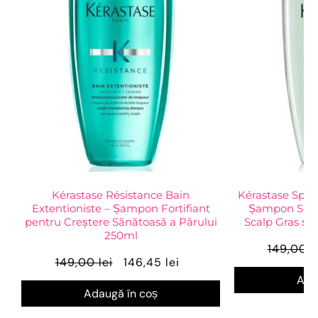
Kérastase Résistance Bain
Kérastase Speci
Extentioniste – Șampon Fortifiant
Șampon Sebo
pentru Creștere Sănătoasă a Părului
Scalp Gras și 
250ml
149,00 l
149,00 lei
146,45 lei
Ada
Adaugă în coș