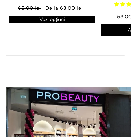
69,00 lei
De la 68,00 lei
53,00 l
Vezi opțiuni
Ada