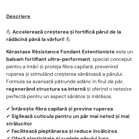
Descriere
💪
Accelerează creșterea și fortifică părul de la
rădăcină până la vârfuri!
💪
Kérastase Résistance Fondant Extentioniste
este un
balsam fortifiant ultra-performant
, special conceput
pentru a întări și proteja fibra capilară, prevenind
ruperea și stimulând creșterea sănătoasă a părului.
Formula sa avansată pătrunde adânc în firul de păr,
regenerând structura sa internă
și oferind o netezire
perfectă pentru un aspect sănătos și mătăsos.
✔
Întărește fibra capilară și previne ruperea
✔
Sigilează cuticula pentru un păr mai neted și mai
strălucitor
✔
Facilitează pieptănarea și reduce încâlcirea
✔
Oferă elasticitate și suplețe părului lung