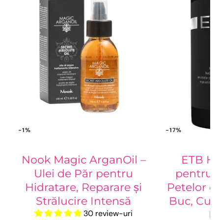
-1%
-17%
Nook Magic ArganOil –
ETB Hai
Ulei de Păr pentru
pentru 
Hidratare, Reparare și
Petelor d
Strălucire Intensă
Buc, Cură
30 review-uri
De