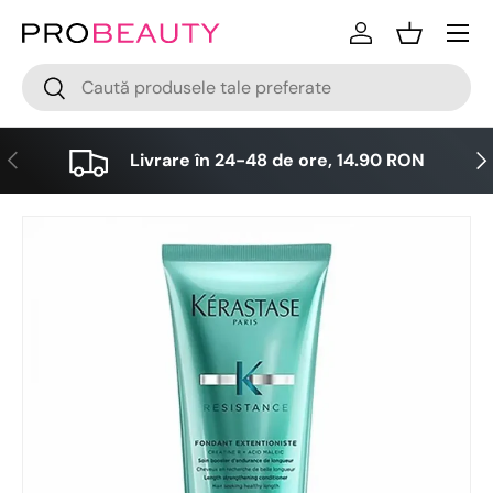
Meniu
Sari la conținut
Logare
Cos
Cǎutare
Cǎutare
Anterior
Urm
Livrare în 24-48 de ore, 14.90 RON