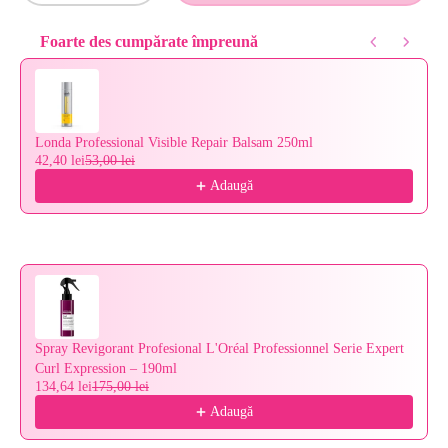
Foarte des cumpărate împreună
Use the Previous and Next buttons to navigate through product reco
Londa Professional Visible Repair Balsam 250ml
42,40 lei
53,00 lei
Adaugă
Spray Revigorant Profesional L'Oréal Professionnel Serie Expert
Curl Expression – 190ml
134,64 lei
175,00 lei
Adaugă