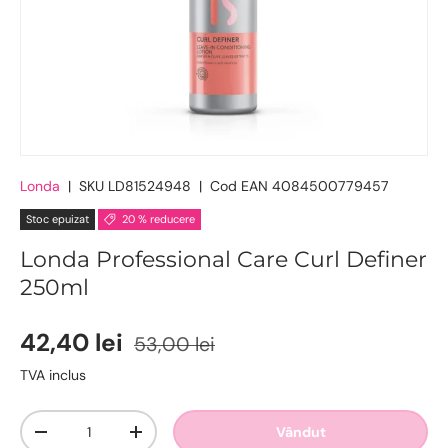
Londa
|
SKU
LD81524948
|
Cod EAN
4084500779457
Stoc epuizat
20 % reducere
Londa Professional Care Curl Definer
250ml
42,40 lei
53,00 lei
TVA inclus
Cantitate
Vândut
-
+