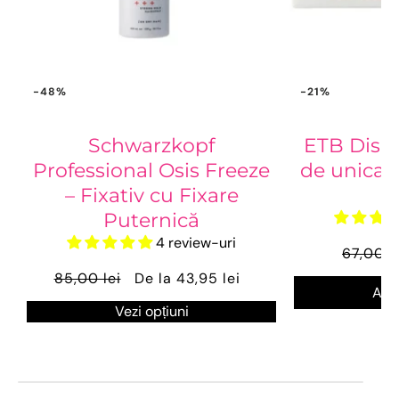
-48%
-21%
Schwarzkopf
ETB Disp
Professional Osis Freeze
de unica 
– Fixativ cu Fixare
x
Puternică
4 review-uri
67,00 l
85,00 lei
De la 43,95 lei
Ada
Vezi opțiuni