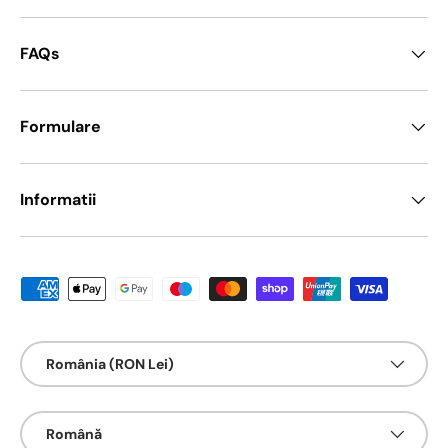
FAQs
Formulare
Informatii
Metode de platā acceptate
Țarǎ/Regiune
România (RON Lei)
Limbā
Română