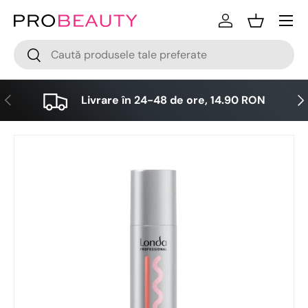
Meniu
Sari la conținut
Logare
Cos
Cǎutare
Cǎutare
Anterior
Urm
Livrare în 24-48 de ore, 14.90 RON