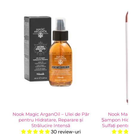
Nook Magic ArganOil – Ulei de Păr
Nook Magic 
pentru Hidratare, Reparare și
Șampon Hidrat
Strălucire Intensă
Sulfați pentru
30 review-uri