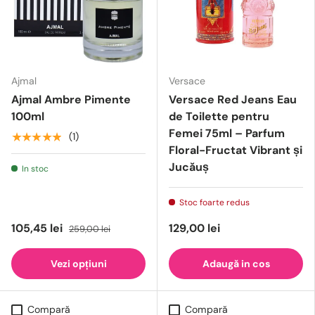
Ajmal
Versace
Ajmal Ambre Pimente
Versace Red Jeans Eau
100ml
de Toilette pentru
Femei 75ml – Parfum
★★★★★
(1)
Floral-Fructat Vibrant și
Jucăuș
In stoc
Stoc foarte redus
105,45 lei
129,00 lei
259,00 lei
Vezi opțiuni
Adaugă in cos
Compară
Compară