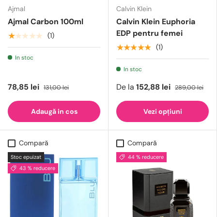
Ajmal
Calvin Klein
Ajmal Carbon 100ml
Calvin Klein Euphoria
EDP pentru femei
★★★★★
(1)
★★★★★
(1)
In stoc
In stoc
78,85 lei
De la
152,88 lei
131,00 lei
289,00 lei
Adaugă in cos
Vezi opțiuni
Compară
Compară
Stoc epuizat
44 % reducere
43 % reducere