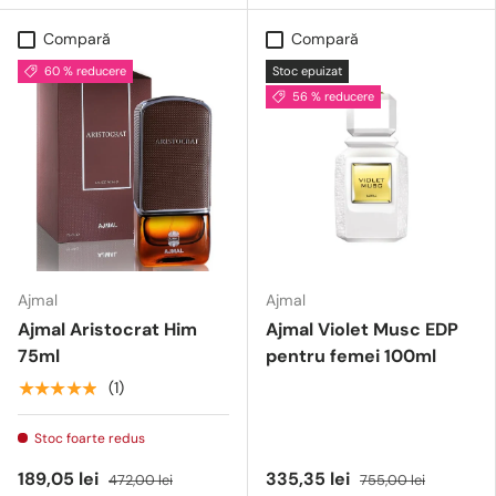
Compară
Compară
60 % reducere
Stoc epuizat
56 % reducere
Ajmal
Ajmal
Ajmal Aristocrat Him
Ajmal Violet Musc EDP
75ml
pentru femei 100ml
★★★★★
(1)
Stoc foarte redus
189,05 lei
335,35 lei
472,00 lei
755,00 lei