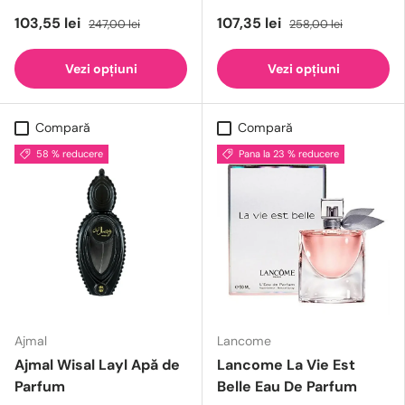
103,55 lei
107,35 lei
247,00 lei
258,00 lei
Vezi opțiuni
Vezi opțiuni
Compară
Compară
58 % reducere
Pana la 23 % reducere
Ajmal
Lancome
Ajmal Wisal Layl Apă de
Lancome La Vie Est
Parfum
Belle Eau De Parfum