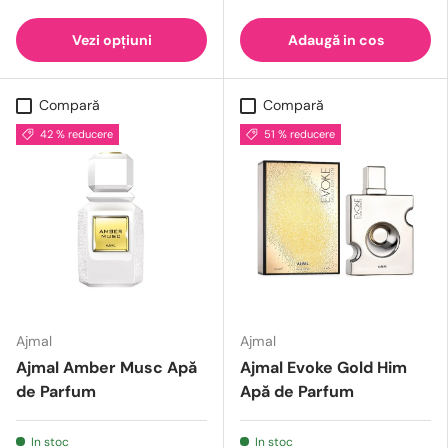
Vezi opțiuni
Adaugă in cos
Compară
Compară
42 % reducere
51 % reducere
Ajmal
Ajmal
Ajmal Amber Musc Apă
Ajmal Evoke Gold Him
de Parfum
Apă de Parfum
In stoc
In stoc