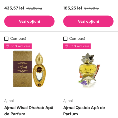
435,57 lei
185,25 lei
755,00 lei
377,00 lei
Vezi opțiuni
Vezi opțiuni
Compară
Compară
36 % reducere
69 % reducere
Ajmal
Ajmal
Ajmal Wisal Dhahab Apă
Ajmal Qasida Apă de
de Parfum
Parfum