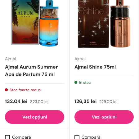
Ajmal
Ajmal
Ajmal Aurum Summer
Ajmal Shine 75ml
Apa de Parfum 75 ml
In stoc
Stoc foarte redus
132,04 lei
126,35 lei
323,00 lei
229,00 lei
Vezi opțiuni
Vezi opțiuni
Compară
Compară