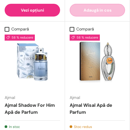
Vezi opțiuni
Adaugă in cos
Compară
Compară
58 % reducere
58 % reducere
Ajmal
Ajmal
Ajmal Shadow For Him
Ajmal Wisal Apă de
Apă de Parfum
Parfum
In stoc
Stoc redus