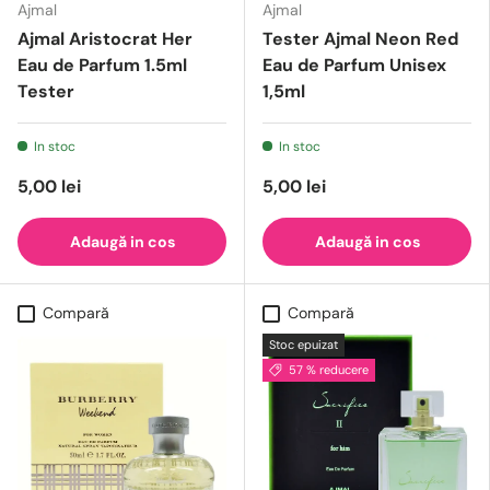
Ajmal
Ajmal
Ajmal Aristocrat Her
Tester Ajmal Neon Red
Eau de Parfum 1.5ml
Eau de Parfum Unisex
Tester
1,5ml
In stoc
In stoc
5,00 lei
5,00 lei
Adaugă in cos
Adaugă in cos
Compară
Compară
Stoc epuizat
57 % reducere