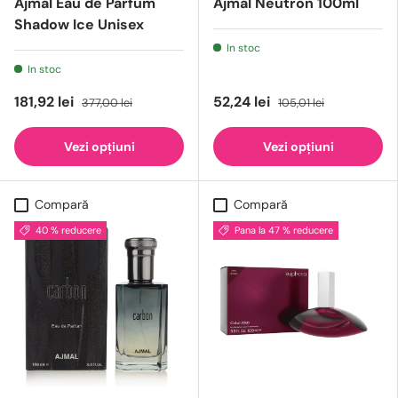
Ajmal Eau de Parfum
Ajmal Neutron 100ml
Shadow Ice Unisex
In stoc
In stoc
181,92 lei
52,24 lei
377,00 lei
105,01 lei
Vezi opțiuni
Vezi opțiuni
Compară
Compară
40 % reducere
Pana la 47 % reducere