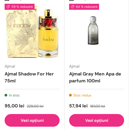
59 % reducere
64 % reducere
Ajmal
Ajmal
Ajmal Shadow For Her
Ajmal Gray Men Apa de
75ml
parfum 100ml
In stoc
Stoc redus
95,00 lei
57,94 lei
229,00 lei
161,00 lei
Vezi opțiuni
Vezi opțiuni