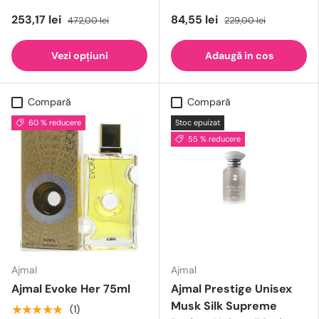
253,17 lei
84,55 lei
472,00 lei
229,00 lei
Vezi opțiuni
Adaugă in cos
Compară
Compară
60 % reducere
Stoc epuizat
55 % reducere
Ajmal
Ajmal
Ajmal Evoke Her 75ml
Ajmal Prestige Unisex
Musk Silk Supreme
★★★★★
(1)