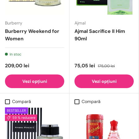
Burberry
Ajmal
Burberry Weekend for
Ajmal Sacrifice II Him
Women
90ml
In stoc
209,00 lei
75,05 lei
175,00 lei
Vezi opțiuni
Vezi opțiuni
Compară
Compară
BESTSELLER
59 % reducere