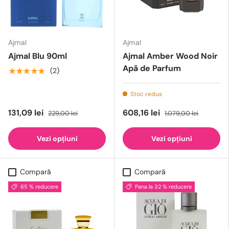
Ajmal
Ajmal
Ajmal Blu 90ml
Ajmal Amber Wood Noir
Apă de Parfum
★★★★★
(2)
Stoc redus
131,09 lei
608,16 lei
229,00 lei
1.079,00 lei
Vezi opțiuni
Vezi opțiuni
Compară
Compară
65 % reducere
Pana la 32 % reducere