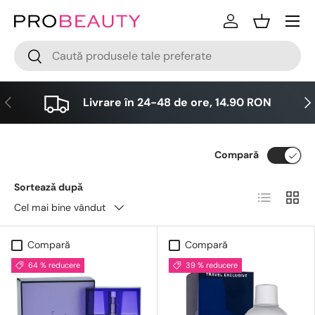
Meniu
Sari la conținut
Logare
Cos
Cǎutare
Cǎutare
Anterior
Urm
Livrare în 24-48 de ore, 14.90 RON
Compară
Sorteazǎ dupǎ
Lista
Grid
Cel mai bine vândut
Compară
Compară
64 % reducere
39 % reducere