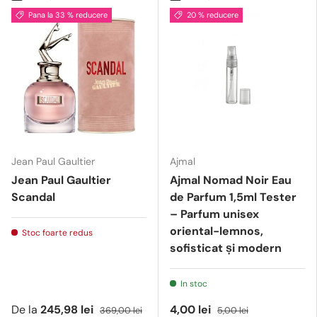
Pana la 33 % reducere
20 % reducere
Jean Paul Gaultier
Ajmal
Jean Paul Gaultier
Ajmal Nomad Noir Eau
Scandal
de Parfum 1,5ml Tester
– Parfum unisex
oriental-lemnos,
Stoc foarte redus
sofisticat și modern
In stoc
De la
245,98 lei
4,00 lei
369,00 lei
5,00 lei