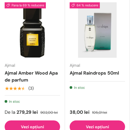
Pana la 69 % reducere
64 % reducere
Ajmal
Ajmal
Ajmal Amber Wood Apa
Ajmal Raindrops 50ml
de parfum
In stoc
★★★★★
(3)
In stoc
De la
279,29 lei
38,00 lei
902,00 lei
105,01 lei
Vezi opțiuni
Vezi opțiuni