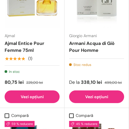
Ajmal
Giorgio Armani
Ajmal Entice Pour
Armani Acqua di Giò
Femme 75ml
Pour Homme
★★★★★
(1)
Stoc redus
In stoc
80,75 lei
De la
338,10 lei
229,00 lei
499,00 lei
Vezi opțiuni
Vezi opțiuni
Compară
Compară
59 % reducere
45 % reducere