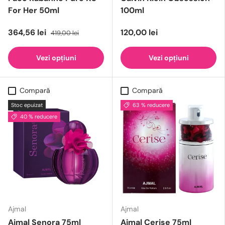
For Her 50ml
100ml
364,56 lei
120,00 lei
419,00 lei
Vezi opțiuni
Vezi opțiuni
Compară
Compară
Stoc epuizat
63 % reducere
40 % reducere
Ajmal
Ajmal
Ajmal Senora 75ml
Ajmal Cerise 75ml