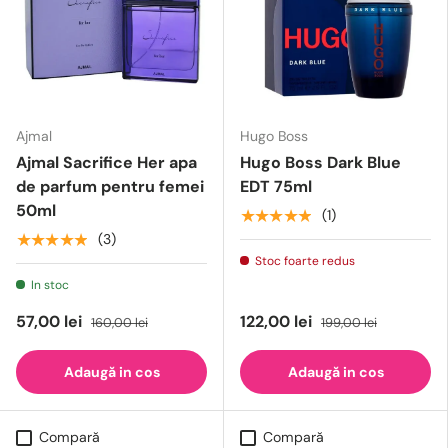
Ajmal
Hugo Boss
Ajmal Sacrifice Her apa
Hugo Boss Dark Blue
de parfum pentru femei
EDT 75ml
50ml
★★★★★
(1)
★★★★★
(3)
Stoc foarte redus
In stoc
57,00 lei
122,00 lei
160,00 lei
199,00 lei
Adaugă in cos
Adaugă in cos
Compară
Compară