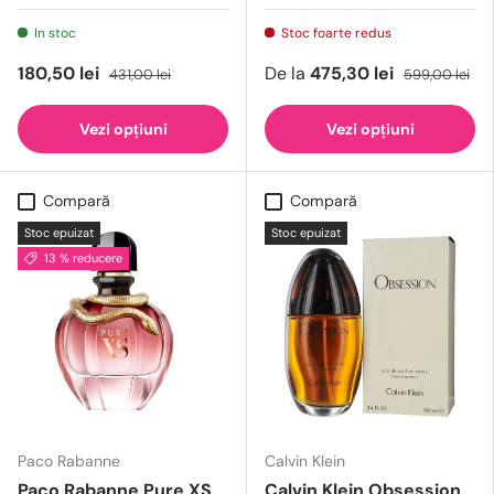
In stoc
Stoc foarte redus
180,50 lei
De la
475,30 lei
431,00 lei
599,00 lei
Vezi opțiuni
Vezi opțiuni
Compară
Compară
Stoc epuizat
Stoc epuizat
13 % reducere
Paco Rabanne
Calvin Klein
Paco Rabanne Pure XS
Calvin Klein Obsession