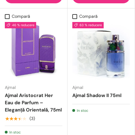
Compară
Compară
46 % reducere
63 % reducere
Ajmal
Ajmal
Ajmal Aristocrat Her
Ajmal Shadow II 75ml
Eau de Parfum –
Eleganță Orientală, 75ml
In stoc
★★★★★
(3)
In stoc