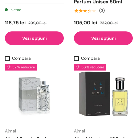
Parfum Unisex 50ml
In stoc
★★★★★
(3)
118,75 lei
105,00 lei
299,00 lei
232,00 lei
Vezi opțiuni
Vezi opțiuni
Compară
Compară
52 % reducere
50 % reducere
Ajmal
Ajmal