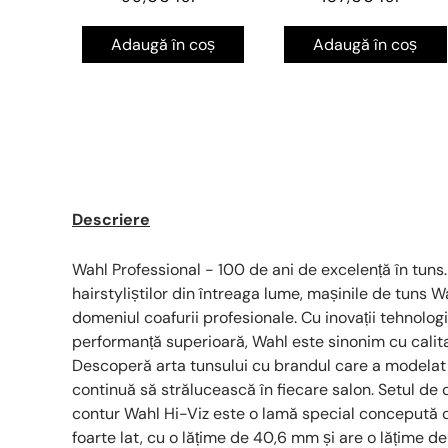
Adaugă în coș
Adaugă în coș
Descriere
Wahl Professional - 100 de ani de excelență în tuns.
hairstyliștilor din întreaga lume, mașinile de tuns 
domeniul coafurii profesionale. Cu inovații tehnolog
performanță superioară, Wahl este sinonim cu calit
Descoperă arta tunsului cu brandul care a modelat i
continuă să strălucească în fiecare salon. Setul de
contur Wahl Hi-Viz este o lamă special concepută 
foarte lat, cu o lățime de 40,6 mm și are o lățime d