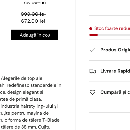
review-uri
999,00 lei
672,00 lei
Stoc foarte redu
Adaugă în coș
Produs Origi
Livrare Rapi
 Alegerile de top ale
Wahl redefinesc standardele în
ice, design elegant și
Cumpără și câ
atea de primă clasă.
ndustria hairstyling-ului și
 cuțite pentru mașina de
cu o formă de tăiere T-Blade
e tăiere de 38 mm. Cuțitul