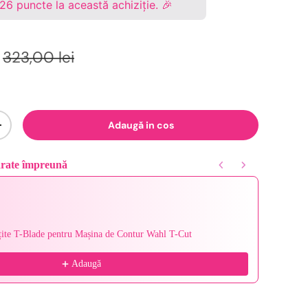
126
puncte la această achiziție. 🎉
323,00 lei
Adaugă in cos
+
ărate împreună
Next buttons to navigate through product recommendations, or scroll ho
țite T-Blade pentru Mașina de Contur Wahl T-Cut
Wahl Det
197,00 l
Adaugă