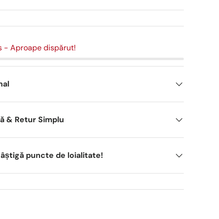
s
- Aproape dispărut!
nal
dă & Retur Simplu
știgă puncte de loialitate!