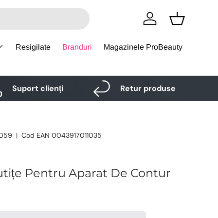
Logare
Cos
Resigilate
Branduri
Magazinele ProBeauty
Suport clienți
Retur produse
059
|
Cod EAN
0043917011035
tițe Pentru Aparat De Contur