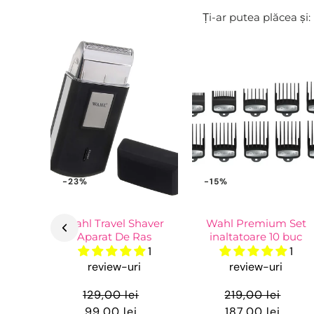
Ți-ar putea plăcea și:
-23%
-15%
Wahl Travel Shaver
Wahl Premium Set
Aparat De Ras
inaltatoare 10 buc
1
1
review-uri
review-uri
129,00 lei
219,00 lei
99,00 lei
187,00 lei