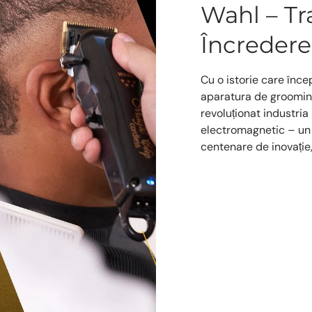
Wahl – Tra
Încredere
Cu o istorie care înce
aparatura de grooming
revoluționat industria
electromagnetic – un 
centenare de inovație,