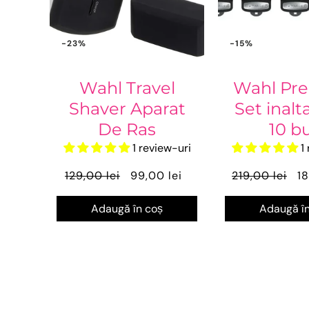
-23%
-15%
Wahl Travel
Wahl Pr
Shaver Aparat
Set inalt
De Ras
10 b
1 review-uri
1
129,00 lei
99,00 lei
219,00 lei
18
Adaugă în coș
Adaugă în