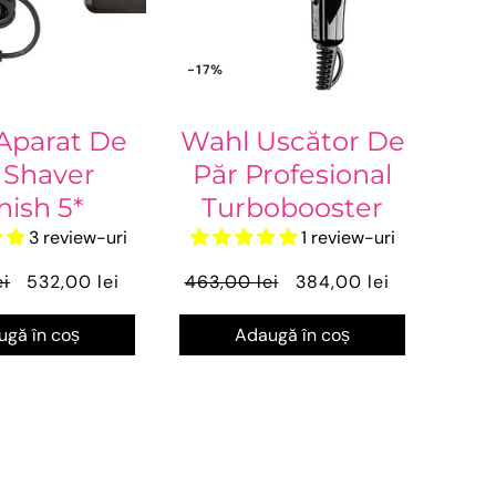
-17%
Aparat De
Wahl Uscător De
 Shaver
Păr Profesional
nish 5*
Turbobooster
3 review-uri
1 review-uri
ei
532,00 lei
463,00 lei
384,00 lei
gă în coș
Adaugă în coș