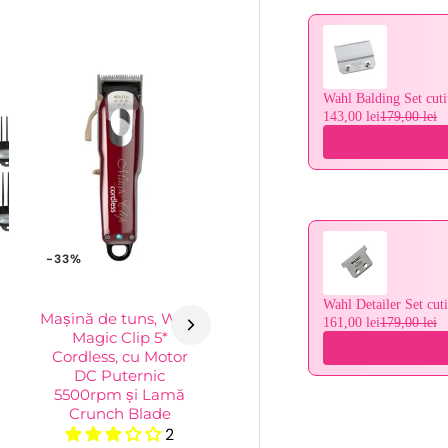
Wahl Balding Set cuti
143,00 lei
179,00 lei
-33%
Wahl Detailer Set cuti
Mașină de tuns, Wahl
161,00 lei
179,00 lei
Magic Clip 5*
Cordless, cu Motor
DC Puternic
5500rpm și Lamă
Crunch Blade
2