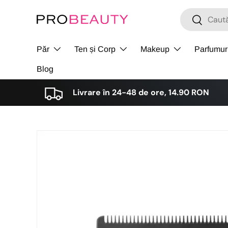
Cǎutare
Cǎutare
Sari la conținut
Păr
Ten și Corp
Makeup
Parfumur
Blog
Livrare în 24-48 de ore, 14.90 RON