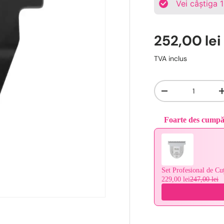
Vei câștiga
252,00 lei
TVA inclus
Cantitate
-
Foarte des cump
Use the Previous and 
Set Profesional de Cu
229,00 lei
247,00 lei