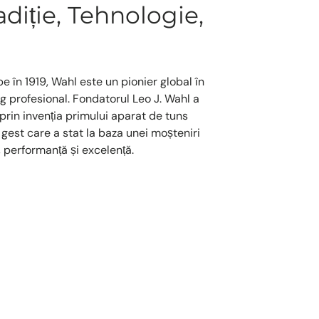
diție, Tehnologie,
pe în 1919, Wahl este un pionier global în
 profesional. Fondatorul Leo J. Wahl a
 prin invenția primului aparat de tuns
gest care a stat la baza unei moșteniri
 performanță și excelență.