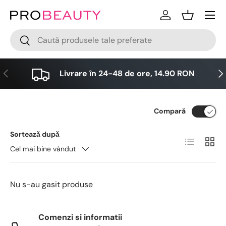
Meniu
Sari la conținut
Logare
Cos
Cǎutare
Cǎutare
Anterior
Urm
Livrare în 24-48 de ore, 14.90 RON
Compară
Sorteazǎ dupǎ
Lista
Grid
Cel mai bine vândut
Nu s-au gasit produse
Comenzi si informatii