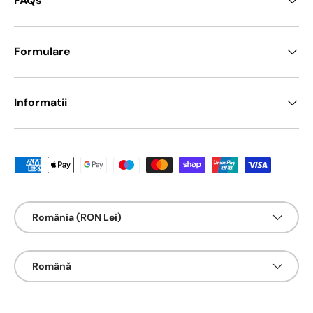
FAQs
Formulare
Informatii
Metode de platā acceptate
Țarǎ/Regiune
România (RON Lei)
Limbā
Română