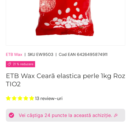
ETB Wax
|
SKU
EW9503
|
Cod EAN
6426495874911
21 % reducere
ETB Wax Ceară elastica perle 1kg Roz
TIO2
13 review-uri
Vei câștiga
24
puncte la această achiziție. 🎉