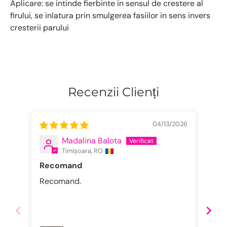
Aplicare: se intinde fierbinte in sensul de crestere al
firului, se inlatura prin smulgerea fasiilor in sens invers
cresterii parului
Recenzii Clienți
04/13/2026
Madalina Balota
Timișoara, RO
Recomand
Cea
Recomand.
Cea