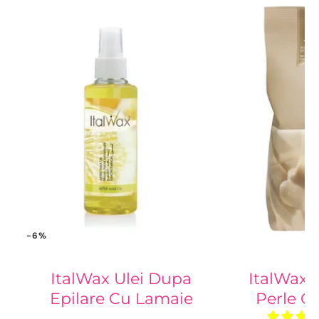
-6%
ItalWax Ulei Dupa
ItalWax C
Epilare Cu Lamaie
Perle Ci