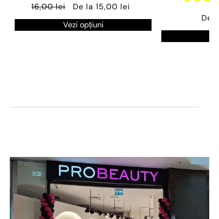
16,00 lei
De la 15,00 lei
De l
Vezi opțiuni
Ve