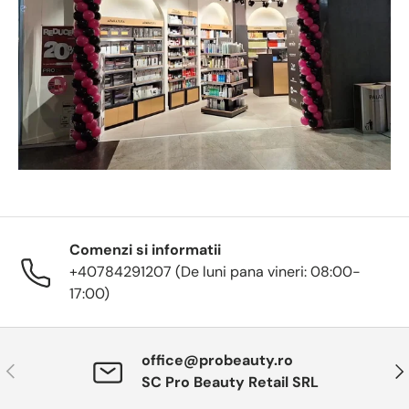
Comenzi si informatii
+40784291207 (De luni pana vineri: 08:00-
17:00)
office@probeauty.ro
Anterior
Urm
SC Pro Beauty Retail SRL