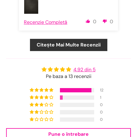
0
0
Recenzie Completă
Rec
Citește Mai Multe Recenzii
4.92 din 5
Pe baza a 13 recenzii
12
1
0
0
0
Pune o întrebare