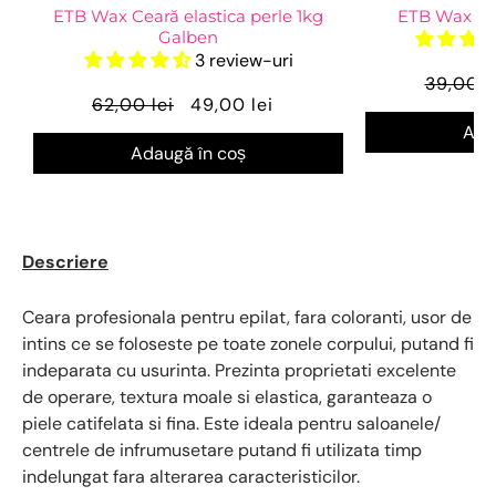
ETB Wax Ceară elastica perle 1kg
ETB Wax Ro
Galben
3 review-uri
39,00 l
62,00 lei
49,00 lei
Ada
Adaugă în coș
Descriere
Ceara profesionala pentru epilat, fara coloranti, usor de
intins ce se foloseste pe toate zonele corpului, putand fi
indeparata cu usurinta. Prezinta proprietati excelente
de operare, textura moale si elastica, garanteaza o
piele catifelata si fina. Este ideala pentru saloanele/
centrele de infrumusetare putand fi utilizata timp
indelungat fara alterarea caracteristicilor.