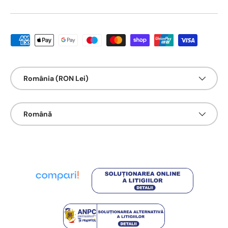
Metode de platā acceptate
Țarǎ/Regiune
România (RON Lei)
Limbā
Română