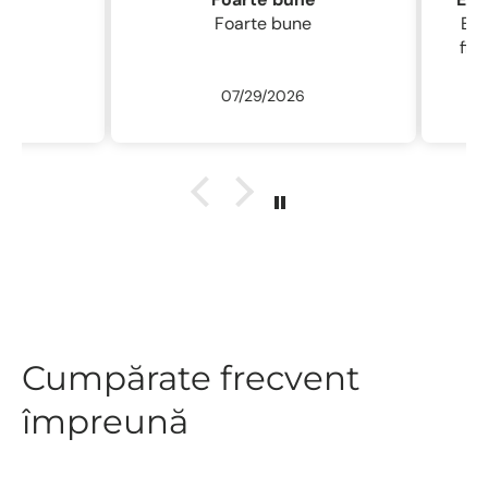
Foarte bune
Excelentă perie
fin , 
/ usc
07/29/2026
ne
r
descu
sal
.L
Cumpărate frecvent
împreună