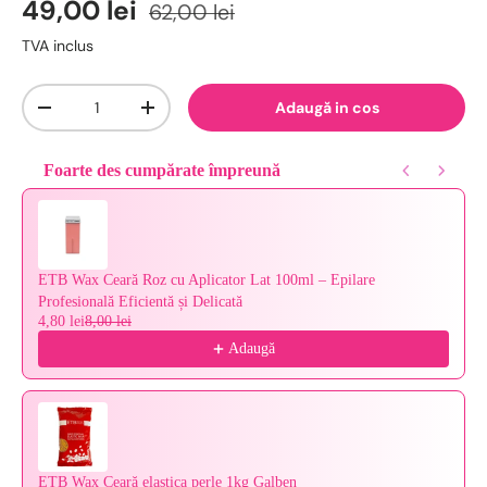
49,00 lei
62,00 lei
TVA inclus
Cantitate
Adaugă in cos
-
+
Foarte des cumpărate împreună
Use the Previous and Next buttons to navigate through product reco
ETB Wax Ceară Roz cu Aplicator Lat 100ml – Epilare
Profesională Eficientă și Delicată
4,80 lei
8,00 lei
Adaugă
ETB Wax Ceară elastica perle 1kg Galben