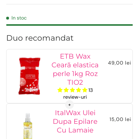
In stoc
Duo recomandat
ETB Wax
49,00 lei
Ceară elastica
perle 1kg Roz
TIO2
13
review-uri
ItalWax Ulei
15,00 lei
Dupa Epilare
Cu Lamaie