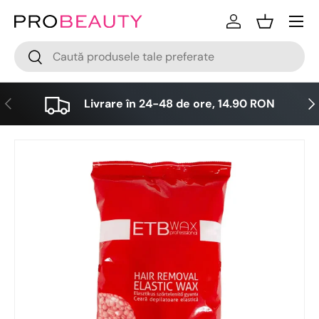
Meniu
Sari la conținut
Logare
Cos
Cǎutare
Cǎutare
Anterior
Urm
Livrare în 24-48 de ore, 14.90 RON