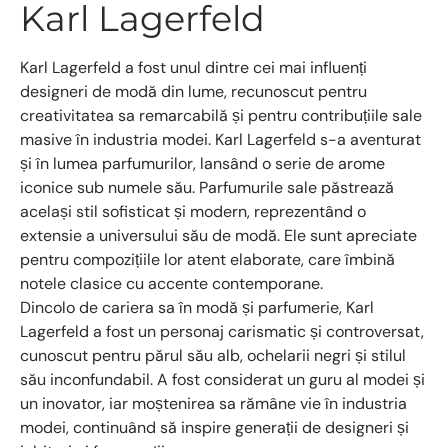
Karl Lagerfeld
Karl Lagerfeld a fost unul dintre cei mai influenți
designeri de modă din lume, recunoscut pentru
creativitatea sa remarcabilă și pentru contribuțiile sale
masive în industria modei. Karl Lagerfeld s-a aventurat
și în lumea parfumurilor, lansând o serie de arome
iconice sub numele său. Parfumurile sale păstrează
același stil sofisticat și modern, reprezentând o
extensie a universului său de modă. Ele sunt apreciate
pentru compozițiile lor atent elaborate, care îmbină
notele clasice cu accente contemporane.
Dincolo de cariera sa în modă și parfumerie, Karl
Lagerfeld a fost un personaj carismatic și controversat,
cunoscut pentru părul său alb, ochelarii negri și stilul
său inconfundabil. A fost considerat un guru al modei și
un inovator, iar moștenirea sa rămâne vie în industria
modei, continuând să inspire generații de designeri și