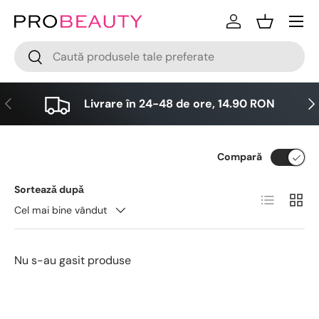
Meniu
Sari la conținut
Logare
Cos
Cǎutare
Cǎutare
Anterior
Urm
Livrare în 24-48 de ore, 14.90 RON
Compară
Sorteazǎ dupǎ
Lista
Grid
Cel mai bine vândut
Nu s-au gasit produse