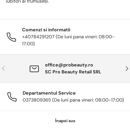
iubitori ai frumuseții.
Comenzi si informatii
+40784291207 (De luni pana vineri: 08:00-
17:00)
office@probeauty.ro
Anterior
Urm
SC Pro Beauty Retail SRL
Departamentul Service
0373809365 (De luni pana vineri: 08:00-17:00)
Înapoi sus