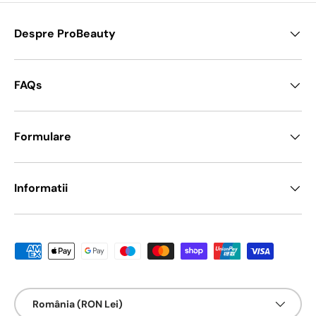
Despre ProBeauty
FAQs
Formulare
Informatii
Metode de platā acceptate
Țarǎ/Regiune
România (RON Lei)