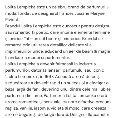
Lolita Lempicka este un celebru brand de parfumuri și
modă, fondat de designerul francez Josiane Maryse
Pividal.
Brandul Lolita Lempicka este cunoscut pentru designul
său romantic și poetic, care îmbină elemente feminine
și onirice, într-un stil boem și misterios. Brandul se
remarcă prin utilizarea detaliilor delicate și a
imprimeurilor unice, aducând un aer de basm și magie
în industria modei și parfumurilor.
Lolita Lempicka a devenit faimoasă în industria
parfumurilor, datorită lansării parfumului său iconic
"Lolita Lempicka", în 1997. Această aromă dulce și
seducătoare a devenit rapid un succes și a câștigat o
bază largă de fani, devenind unul dintre cele mai iubite
parfumuri din lume. Parfumeria Lolita Lempicka oferă
arome romantice și senzuale, cu note olfactive precum
regliză, vanilie, iasomie, violetă și mosc, care creează
arome bogate și de lungă durată. Designul flacoanelor