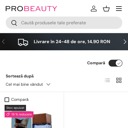
Meniu
Sari la conținut
Logare
Cos
Cǎutare
Cǎutare
Anterior
Urm
Livrare în 24-48 de ore, 14.90 RON
Compară
Sorteazǎ dupǎ
Lista
Grid
Cel mai bine vândut
Compară
Stoc epuizat
19 % reducere