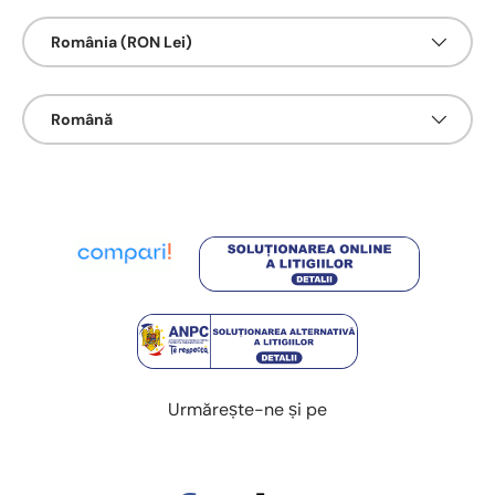
Țarǎ/Regiune
România (RON Lei)
Limbā
Română
Urmărește-ne și pe