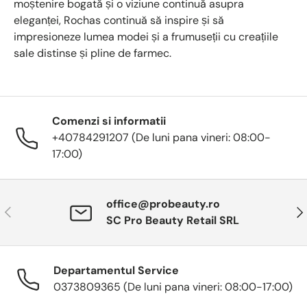
moștenire bogată și o viziune continuă asupra
eleganței, Rochas continuă să inspire și să
impresioneze lumea modei și a frumuseții cu creațiile
sale distinse și pline de farmec.
Comenzi si informatii
+40784291207 (De luni pana vineri: 08:00-
17:00)
office@probeauty.ro
Anterior
Urm
SC Pro Beauty Retail SRL
Departamentul Service
0373809365 (De luni pana vineri: 08:00-17:00)