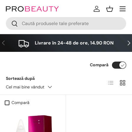
Meniu
Sari la conținut
Logare
Cos
Cǎutare
Cǎutare
Anterior
Urm
Livrare în 24-48 de ore, 14.90 RON
Compară
Sorteazǎ dupǎ
Lista
Grid
Cel mai bine vândut
Compară