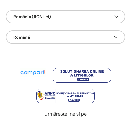
Țarǎ/Regiune
România (RON Lei)
Limbā
Română
Urmărește-ne și pe