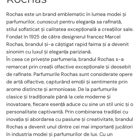
Rochas este un brand emblematic în lumea modei și
parfumurilor, cunoscut pentru eleganța sa rafinată,
stilul sofisticat și calitatea excepțională a creațiilor sale.
Fondat în 1925 de către designerul francez Marcel
Rochas, brandul și-a câștigat rapid faima și a devenit
sinonim cu luxul și eleganța pariziană.
În ceea ce privește parfumeria, brandul Rochas s-a
remarcat prin creații olfactive excepționale și deosebit
de rafinate. Parfumurile Rochas sunt considerate opere
de artă olfactive, capturând emoții și sentimente prin
arome distincte și armonioase. De la parfumurile
clasice și tradiționale până la cele moderne și
inovatoare, fiecare esență aduce cu sine un stil unic și o
personalitate captivantă. Prin combinarea tradiției cu
inovația și abordarea cu pasiune și creativitate, brandul
Rochas a devenit unul dintre cei mai importanți jucători
în industria modei și parfumurilor de lux. Cu un