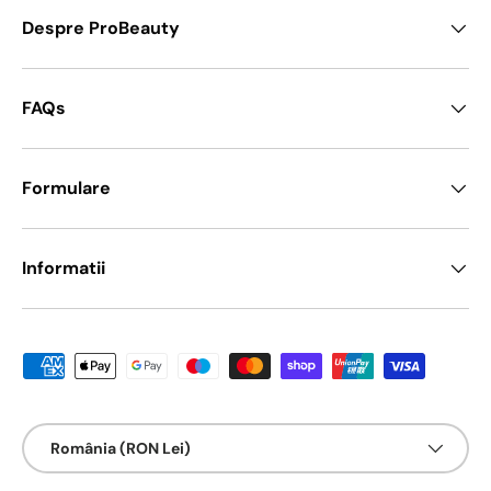
Despre ProBeauty
FAQs
Formulare
Informatii
Metode de platā acceptate
Țarǎ/Regiune
România (RON Lei)