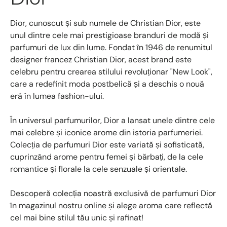
Dior, cunoscut și sub numele de Christian Dior, este
unul dintre cele mai prestigioase branduri de modă și
parfumuri de lux din lume. Fondat în 1946 de renumitul
designer francez Christian Dior, acest brand este
celebru pentru crearea stilului revoluționar "New Look",
care a redefinit moda postbelică și a deschis o nouă
eră în lumea fashion-ului.
În universul parfumurilor, Dior a lansat unele dintre cele
mai celebre și iconice arome din istoria parfumeriei.
Colecția de parfumuri Dior este variată și sofisticată,
cuprinzând arome pentru femei și bărbați, de la cele
romantice și florale la cele senzuale și orientale.
Descoperă colecția noastră exclusivă de parfumuri Dior
în magazinul nostru online și alege aroma care reflectă
cel mai bine stilul tău unic și rafinat!