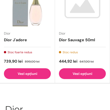
Dior
Dior
Dior J'adore
Dior Sauvage 50ml
Stoc foarte redus
Stoc redus
739,90 lei
444,92 lei
899,00 lei
647,00 lei
Vezi opțiuni
Vezi opțiuni
Dior