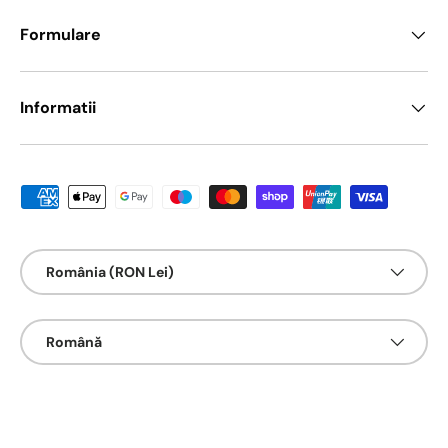
Formulare
Informatii
Metode de platā acceptate
Țarǎ/Regiune
România (RON Lei)
Limbā
Română