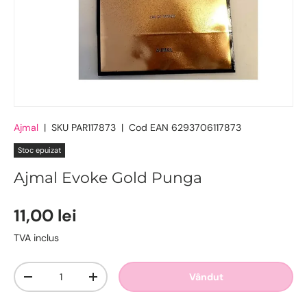
Ajmal
|
SKU
PAR117873
|
Cod EAN
6293706117873
Stoc epuizat
Ajmal Evoke Gold Punga
11,00 lei
TVA inclus
Cantitate
Vândut
-
+