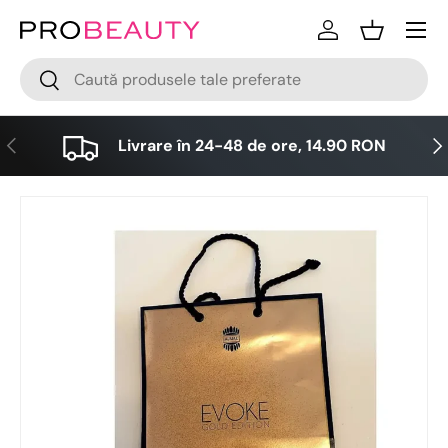
Meniu
Sari la conținut
Logare
Cos
Cǎutare
Cǎutare
Anterior
Urm
Livrare în 24-48 de ore, 14.90 RON