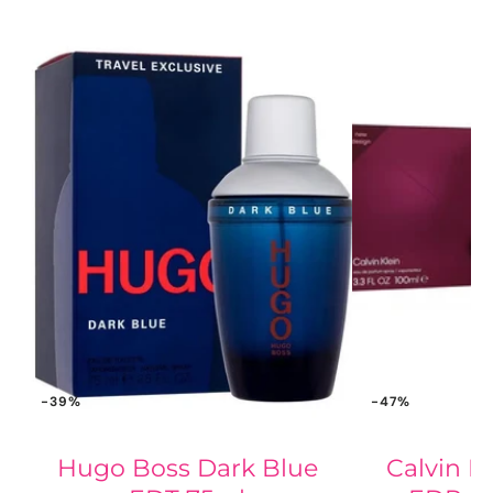
-39%
-47%
Hugo Boss Dark Blue
Calvin K