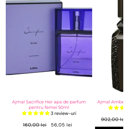
Ajmal Sacrifice Her apa de parfum
Ajmal Amber 
pentru femei 50ml
3 review-uri
902,00 lei
160,00 lei
56,05 lei