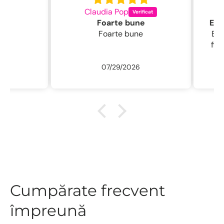
Claudia Pop
L
Foarte bune
Foarte bune
Excelentă perie
fin , 
/ usc
07/29/2026
ne
r
descu
sal
.L
Cumpărate frecvent
împreună