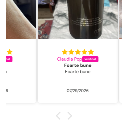
Claudia Pop
L
Foarte bune
Foarte bune
Excelentă perie
fin , 
/ usc
07/29/2026
ne
r
descu
sal
.L