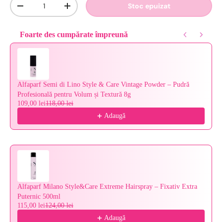
Cantitate
Stoc epuizat
-
+
Foarte des cumpărate împreună
Use the Previous and Next buttons to navigate through product reco
Alfaparf Semi di Lino Style & Care Vintage Powder – Pudră
Profesională pentru Volum și Textură 8g
109,00 lei
118,00 lei
Adaugă
Alfaparf Milano Style&Care Extreme Hairspray – Fixativ Extra
Puternic 500ml
115,00 lei
124,00 lei
Adaugă