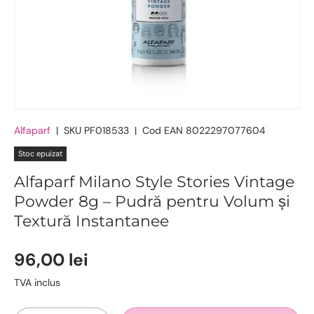
Alfaparf
|
SKU
PF018533
|
Cod EAN
8022297077604
Stoc epuizat
Alfaparf Milano Style Stories Vintage
Powder 8g – Pudră pentru Volum și
Textură Instantanee
96,00 lei
TVA inclus