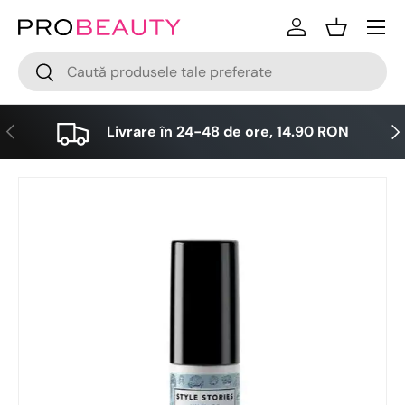
Meniu
Sari la conținut
Logare
Cos
Cǎutare
Cǎutare
Anterior
Urm
Livrare în 24-48 de ore, 14.90 RON