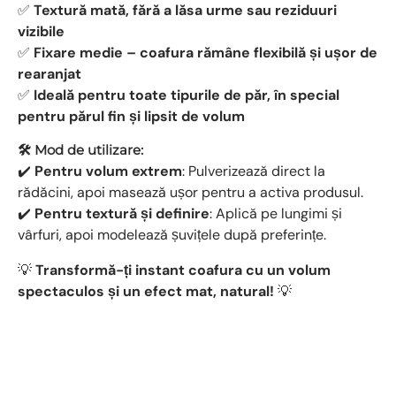
✅
Textură mată, fără a lăsa urme sau reziduuri
vizibile
✅
Fixare medie – coafura rămâne flexibilă și ușor de
rearanjat
✅
Ideală pentru toate tipurile de păr, în special
pentru părul fin și lipsit de volum
🛠 Mod de utilizare:
✔️
Pentru volum extrem
: Pulverizează direct la
rădăcini, apoi masează ușor pentru a activa produsul.
✔️
Pentru textură și definire
: Aplică pe lungimi și
vârfuri, apoi modelează șuvițele după preferințe.
💡
Transformă-ți instant coafura cu un volum
spectaculos și un efect mat, natural!
💡