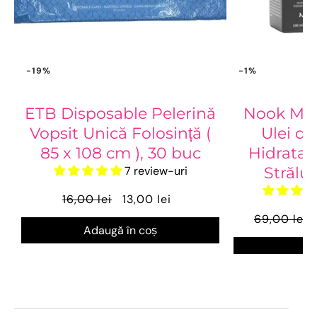
-19%
-1%
ETB Disposable Pelerină
Nook Mag
Vopsit Unică Folosință (
Ulei de
85 x 108 cm ), 30 buc
Hidratar
7 review-uri
Strălu
16,00 lei
13,00 lei
69,00 lei
Adaugă în coș
Ve