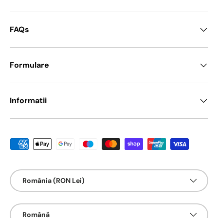
FAQs
Formulare
Informatii
Metode de platā acceptate
Țarǎ/Regiune
România (RON Lei)
Limbā
Română