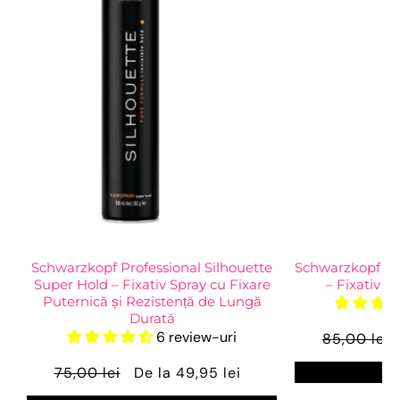
Schwarzkopf Professional Silhouette
Schwarzkopf Pro
Super Hold – Fixativ Spray cu Fixare
– Fixativ c
Puternică și Rezistență de Lungă
Durată
6 review-uri
85,00 lei
Ve
75,00 lei
De la 49,95 lei