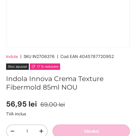
Indola
|
SKU
IN2706376
|
Cod EAN
4045787720952
Stoc epuizat
17 % reducere
Indola Innova Crema Texture
Fibermold 85ml NOU
56,95 lei
69,00 lei
TVA inclus
Cantitate
Vândut
-
+