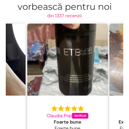
vorbească pentru noi
din 1337 recenzii
Claudia Pop
L
Foarte bune
Foarte bune
Excelentă perie