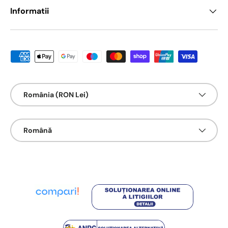
Informatii
Metode de platā acceptate
Țarǎ/Regiune
România (RON Lei)
Limbā
Română