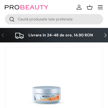
Meniu
Sari la conținut
Logare
Cos
Cǎutare
Cǎutare
Anterior
Urm
Livrare în 24-48 de ore, 14.90 RON