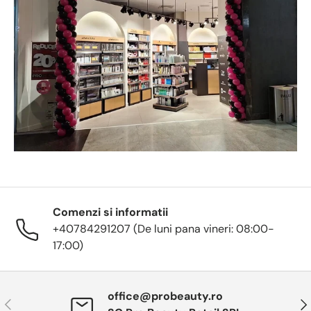
Comenzi si informatii
+40784291207 (De luni pana vineri: 08:00-
17:00)
office@probeauty.ro
Anterior
Urm