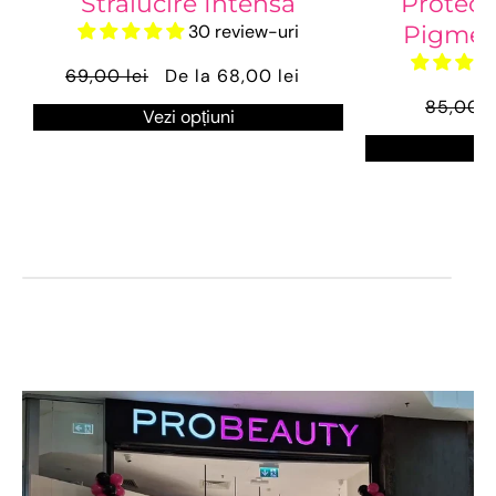
Strălucire Intensă
Protecți
30 review-uri
Pigmenț
69,00 lei
De la 68,00 lei
85,00 l
Vezi opțiuni
Ve