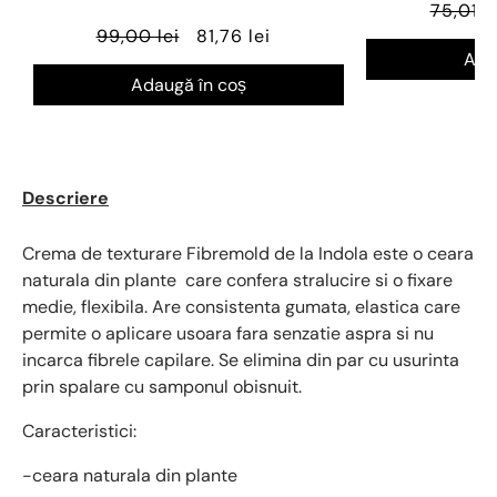
75,01 le
99,00 lei
81,76 lei
Ada
Adaugă în coș
Descriere
Crema de texturare Fibremold de la Indola este o ceara
naturala din plante care confera stralucire si o fixare
medie, flexibila. Are consistenta gumata, elastica care
permite o aplicare usoara fara senzatie aspra si nu
incarca fibrele capilare. Se elimina din par cu usurinta
prin spalare cu samponul obisnuit.
Caracteristici:
-ceara naturala din plante