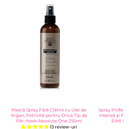
Mască Spray Fără Clătire cu Ulei de
Spray Profesio
Argan, Potrivită pentru Orice Tip de
Intensă și Fin
Păr, Nook Absolute One 250ml
EIMI Gl
13 review-uri