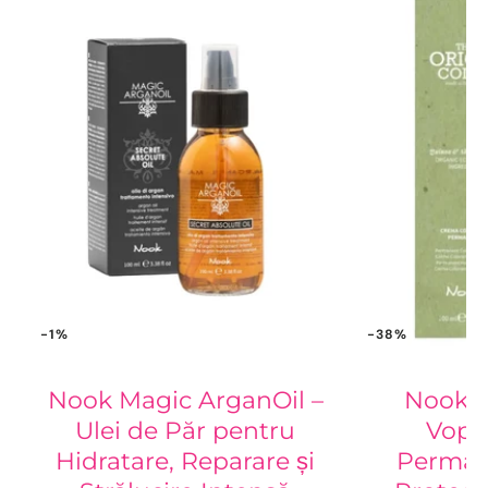
-1%
-38%
Nook Magic ArganOil –
Nook O
Ulei de Păr pentru
Vops
Hidratare, Reparare și
Perman