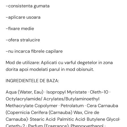
-consistenta gumata
-aplicare usoara
-fixare medie
-ofera stralucire
-nu incarca fibrele capilare
Mod de utilizare: Aplicati cu varful degetelor in zona
dorita apoi modelati parul in mod obisnuit.
INGREDIENTELE DE BAZA:
Aqua (Water, Eau) · Isopropyl Myristate · Oleth-10 ·
Octylacrylamide/ Acrylates/Butylaminoethyl
Methacrylate Copolymer · Petrolatum · Cera Carnauba
(Copernicia Cerifera (Carnauba) Wax, Cire de
Carnauba)· Stearic Acid· Palmitic Acid· Butylene Glycol·
Ceteth-2 · Parfum (Fragrance)· Phenoxyethanol ·