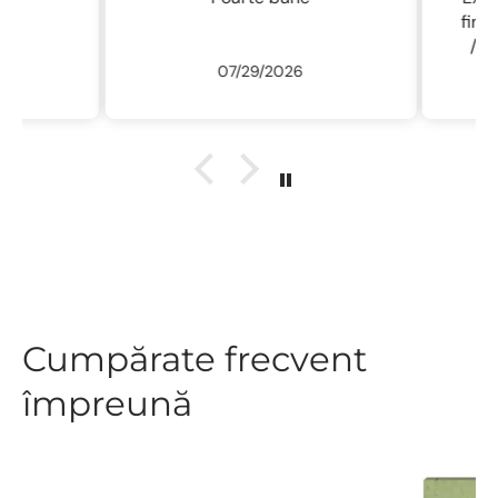
fin , 
/ usc
07/29/2026
ne
r
descu
sal
.L
Cumpărate frecvent
împreună