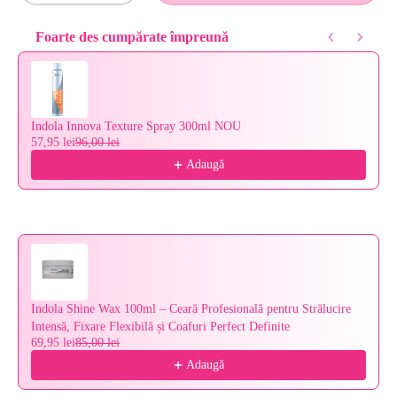
Foarte des cumpărate împreună
Use the Previous and Next buttons to navigate through product reco
Indola Innova Texture Spray 300ml NOU
57,95 lei
96,00 lei
Adaugă
Indola Shine Wax 100ml – Ceară Profesională pentru Strălucire
Intensă, Fixare Flexibilă și Coafuri Perfect Definite
69,95 lei
85,00 lei
Adaugă