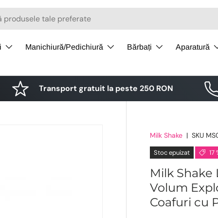
i
Manichiură/Pedichiură
Bărbați
Aparatură
Transport gratuit la peste 250 RON
Milk Shake
|
SKU
MS
Stoc epuizat
17 
Milk Shake 
Volum Explo
Coafuri cu 