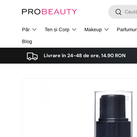
Cǎutare
Cǎutare
Sari la conținut
Păr
Ten și Corp
Makeup
Parfumur
Blog
Livrare în 24-48 de ore, 14.90 RON