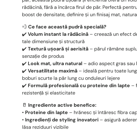
rădăcină, fără a încărca firul de păr. Perfectă pent
boost de densitate, definire și un finisaj mat, natur
💨
Ce face această pudră specială?
✔️
Volum instant la rădăcină
– creează un efect de 
tale dimensiune și structură
✔️
Textură ușoară și aerisită
– părul rămâne suplu,
senzație de produs
✔️
Look mat, ultra natural
– adio aspect gras sau l
✔️
Versatilitate maximă
– ideală pentru toate lungim
boburi scurte la păr lung cu onduleuri lejere
✔️
Formulă profesională cu proteine din lapte
– f
rezistență și elasticitate
🥛
Ingrediente active benefice:
•
Proteine din lapte
– hrănesc și întăresc fibra cap
•
Ingredienți de styling inovatori
– asigură aderenț
lăsa reziduuri vizibile