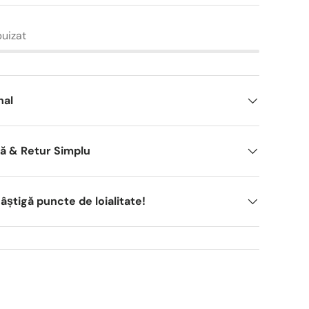
puizat
nal
dă & Retur Simplu
știgă puncte de loialitate!