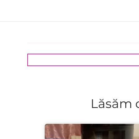
Lăsăm c