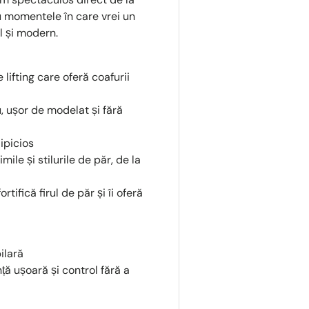
ru momentele în care vrei un
al și modern.
lifting care oferă coafurii
 ușor de modelat și fără
ipicios
ile și stilurile de păr, de la
ortifică firul de păr și îi oferă
ilară
ă ușoară și control fără a