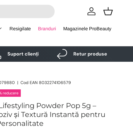
Logare
Cos
Resigilate
Branduri
Magazinele ProBeauty
Suport clienți
Retur produse
079880
|
Cod EAN
8032274106579
% reducere
Lifestyling Powder Pop 5g –
ziv și Textură Instantă pentru
Personalitate