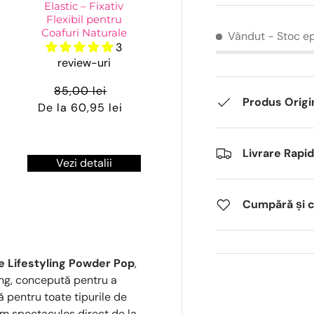
Elastic – Fixativ
Flexibil pentru
Coafuri Naturale
Vândut
- Stoc e
3
review-uri
85,00 lei
Produs Origi
De la 60,95 lei
Livrare Rapi
Vezi detalii
Cumpără și câ
e Lifestyling Powder Pop
,
ing, concepută pentru a
ă pentru toate tipurile de
um spectaculos direct de la