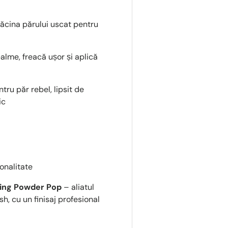
dăcina părului uscat pentru
alme, freacă ușor și aplică
ru păr rebel, lipsit de
ic
sonalitate
ling Powder Pop
– aliatul
sh, cu un finisaj profesional