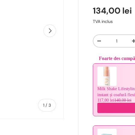
134,00 lei
TVA inclus
Urmǎtor
Cantitate
-
Foarte des cump
Use the Previous and 
Milk Shake Lifestylin
instant și coafură flex
117,00 lei
140,00 lei
De
1
/
3