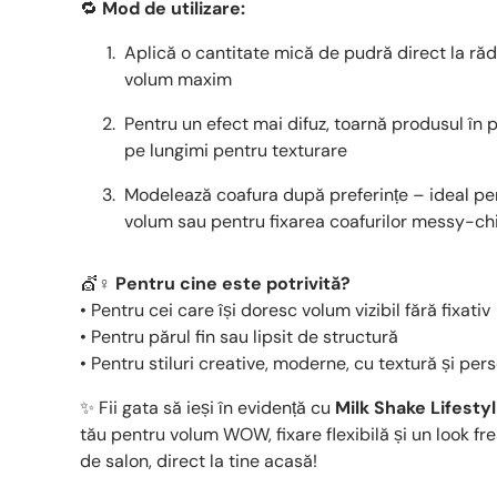
🔁
Mod de utilizare:
Aplică o cantitate mică de pudră direct la ră
volum maxim
Pentru un efect mai difuz, toarnă produsul în p
pe lungimi pentru texturare
Modelează coafura după preferințe – ideal pent
volum sau pentru fixarea coafurilor messy-ch
💇♀️
Pentru cine este potrivită?
• Pentru cei care își doresc volum vizibil fără fixativ
• Pentru părul fin sau lipsit de structură
• Pentru stiluri creative, moderne, cu textură și per
✨ Fii gata să ieși în evidență cu
Milk Shake Lifesty
tău pentru volum WOW, fixare flexibilă și un look fre
de salon, direct la tine acasă!