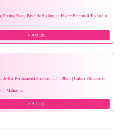
g Fixing Paste, Pastă de Styling cu Fixare Puternică Textură și
Schwarz
Intensă 
0.00 Cl
46,95 le
Adaugă
 de Păr Permanentă Profesională, 100ml | Culori Vibrante și
Nook Or
Ultra-Pu
chis Mahon
100 ml 
52,64 le
Adaugă