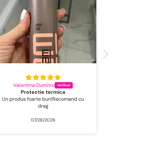
Valentina Dumitru
Codru
Protectie termica
Un produs foarte bun!Recomand cu
Un șampon f
drag
07/28/2026