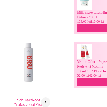
Milk Shake Lifestylin
Definire 90 ml
109,00 lei
118,00 lei
Yellow Color – Vopsea
Rezistență Maximă
100ml / 6.7 Blond În
32,00 lei
42,00 lei
Schwarzkopf
Professional Osis