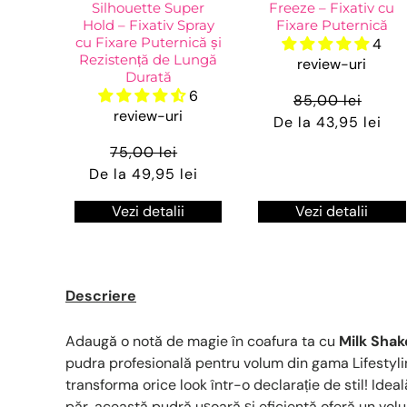
Silhouette Super
Freeze – Fixativ cu
Hold – Fixativ Spray
Fixare Puternică
cu Fixare Puternică și
4
Rezistență de Lungă
review-uri
Durată
6
85,00 lei
review-uri
De la 43,95 lei
75,00 lei
De la 49,95 lei
Vezi detalii
Vezi detalii
Descriere
Adaugă o notă de magie în coafura ta cu
Milk Shak
pudra profesională pentru volum din gama Lifestyl
transforma orice look într-o declarație de stil! Ideal
păr, această pudră ușoară și eficientă oferă un vol