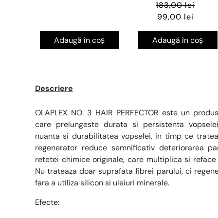
183,00 lei
99,00 lei
Adaugă în coș
Adaugă în coș
Descriere
OLAPLEX NO. 3 HAIR PERFECTOR este un produs p
care prelungeste durata si persistenta vopsele
nuanta si durabilitatea vopselei, in timp ce trate
regenerator reduce semnificativ deteriorarea par
retetei chimice originale, care multiplica si reface 
Nu trateaza doar suprafata fibrei parului, ci regener
fara a utiliza silicon si uleiuri minerale.
Efecte: