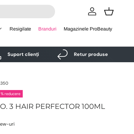
Logare
Cos
Resigilate
Branduri
Magazinele ProBeauty
Suport clienți
Retur produse
2350
 % reducere
O. 3 HAIR PERFECTOR 100ML
iew-uri