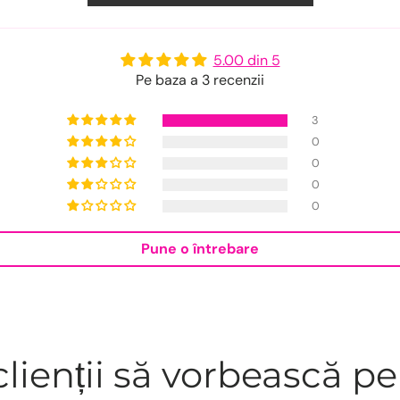
5.00 din 5
Pe baza a 3 recenzii
3
0
0
0
0
Pune o întrebare
lienții să vorbească pe