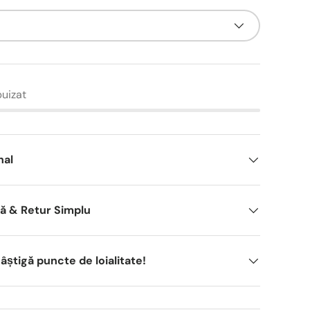
puizat
nal
dă & Retur Simplu
știgă puncte de loialitate!