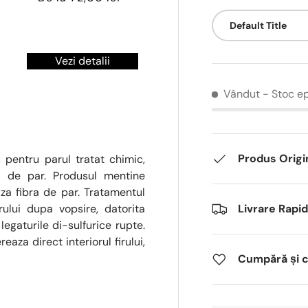
Default Title
Vezi detalii
Vândut
- Stoc e
Produs Origi
entru parul tratat chimic,
i de par. Produsul mentine
aza fibra de par. Tratamentul
ului dupa vopsire, datorita
Livrare Rapi
legaturile di-sulfurice rupte.
eaza direct interiorul firului,
Cumpără și câ