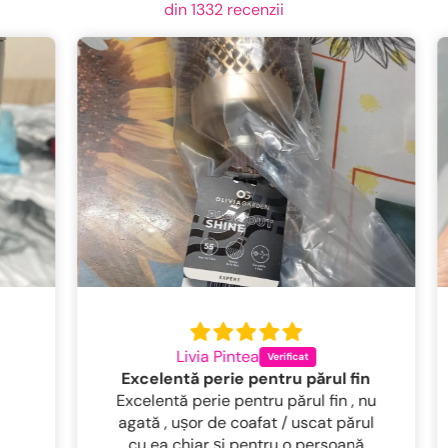
din 1332 recenzii
Livia Pintea
Excelentă perie pentru părul fin
Excelentă perie pentru părul fin , nu
agată , ușor de coafat / uscat părul
cu ea chiar și pentru o persoană