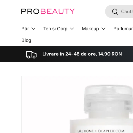
Cǎutare
Cǎutare
Sari la conținut
Păr
Ten și Corp
Makeup
Parfumur
Blog
Livrare în 24-48 de ore, 14.90 RON