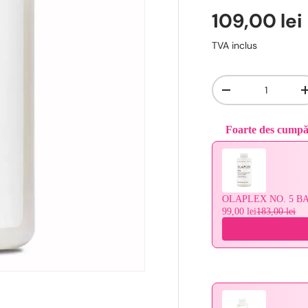
109,00 lei
TVA inclus
Cantitate
-
Foarte des cump
Use the Previous and 
OLAPLEX NO. 5 B
99,00 lei
183,00 lei