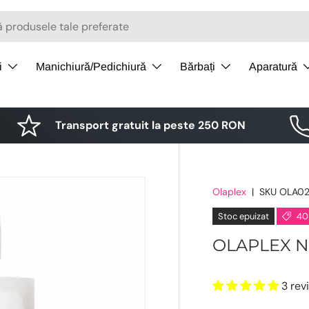
i
Manichiură/Pedichiură
Bărbați
Aparatură
Transport gratuit la peste 250 RON
Olaplex
|
SKU
OLA0
Stoc epuizat
40
OLAPLEX N
3 rev