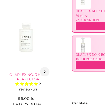
OLAPLEX NO. 3 H
50 ml
72,00 lei
96,00 lei
OLAPLEX NO. 0 B
161,00 lei
183,00 lei
OLAPLEX NO. 3 HAIR
PERFECTOR
2
review-uri
96,00 lei
Cantitate
De la 72,00 lei