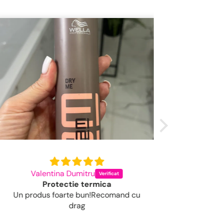
Valentina Dumitru
Codru
Protectie termica
Un produs foarte bun!Recomand cu
Un șampon f
drag