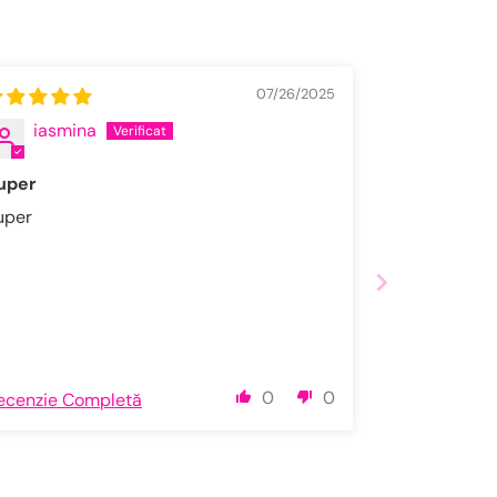
07/26/2025
iasmina
uper
uper
0
0
ecenzie Completă