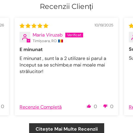
Recenzii Clienți
026
10/19/2025
Maria Viruzab
Timișoara, RO
S
E minunat
S
E minunat , sunt la a 2 utilizare si parul a
început sa se schimbe,e mai moale mai
strălucitor!
0
0
0
Recenzie Completă
R
Citește Mai Multe Recenzii