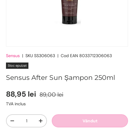
Sensus
|
SKU
SS306063
|
Cod EAN
8033712306063
Stoc epuizat
Sensus After Sun Șampon 250ml
88,95 lei
89,00 lei
TVA inclus
Cantitate
Vândut
-
+