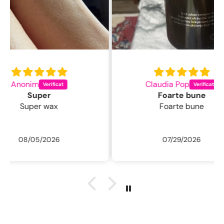
Claudia Pop
L
Foarte bune
Foarte bune
Excelentă perie
fin , 
/ usc
07/29/2026
ne
r
descu
sal
.L