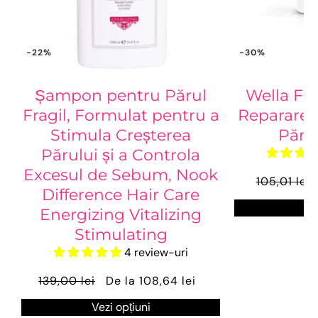
-22%
-30%
Șampon pentru Părul
Wella Fu
Fragil, Formulat pentru a
Reparare 
Stimula Creșterea
Păr D
Părului și a Controla
Excesul de Sebum, Nook
105,01 lei
Difference Hair Care
Ve
Energizing Vitalizing
Stimulating
4 review-uri
139,00 lei
De la 108,64 lei
Vezi opțiuni