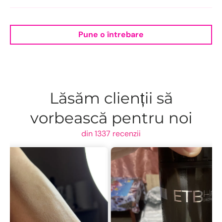
Pune o întrebare
Lăsăm clienții să
vorbească pentru noi
din 1337 recenzii