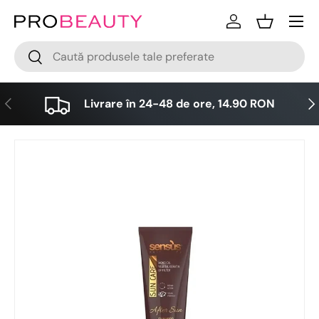
Meniu
Sari la conținut
Logare
Cos
Cǎutare
Cǎutare
Anterior
Urm
Livrare în 24-48 de ore, 14.90 RON