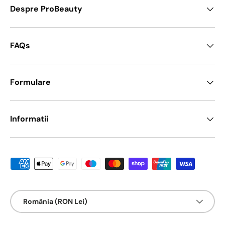
Despre ProBeauty
FAQs
Formulare
Informatii
Metode de platā acceptate
Țarǎ/Regiune
România (RON Lei)