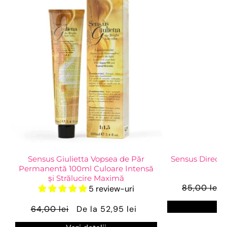
Sensus Giulietta Vopsea de Păr
Sensus Direct 
Permanentă 100ml Culoare Intensă
și Strălucire Maximă
85,00 lei
5 review-uri
Ve
64,00 lei
De la 52,95 lei