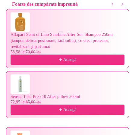
Foarte des cumpărate împreună
Use the Previous and Next buttons to navigate through product reco
Alfaparf Semi di Lino Sunshine After-Sun Shampoo 250ml –
Șampon delicat post-soare, fără sulfați, cu efect protector,
revitalizant și parfumat
58,58 lei
79,00 lei
Adaugă
Sensus Tabu Prep 10 After pillow 200ml
72,95 lei
85,00 lei
Adaugă