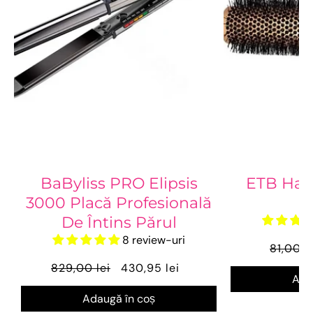
BaByliss PRO Elipsis
ETB Hair
3000 Placă Profesională
De Întins Părul
8 review-uri
81,00 l
829,00 lei
430,95 lei
Ada
Adaugă în coș