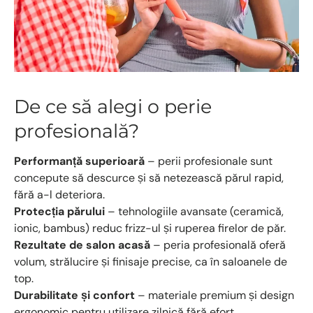
De ce să alegi o perie
profesională?
Performanță superioară
– perii profesionale sunt
concepute să descurce și să netezească părul rapid,
fără a-l deteriora.
Protecția părului
– tehnologiile avansate (ceramică,
ionic, bambus) reduc frizz-ul și ruperea firelor de păr.
Rezultate de salon acasă
– peria profesională oferă
volum, strălucire și finisaje precise, ca în saloanele de
top.
Durabilitate și confort
– materiale premium și design
ergonomic pentru utilizare zilnică fără efort.