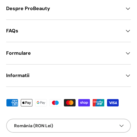
Despre ProBeauty
FAQs
Formulare
Informatii
Metode de platā acceptate
Țarǎ/Regiune
România (RON Lei)