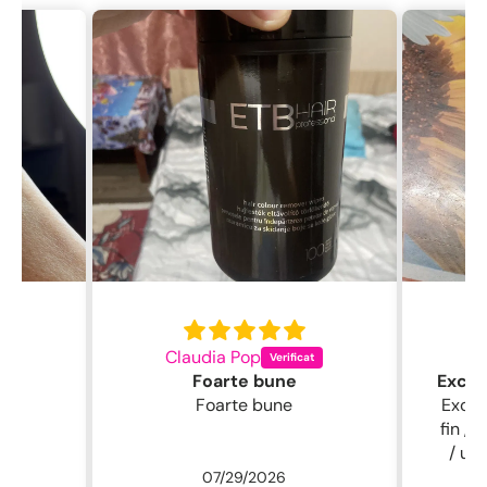
Claudia Pop
L
Foarte bune
Foarte bune
Excelentă perie
fin , 
/ usc
07/29/2026