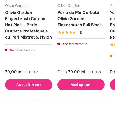
Olivia Garden
Olivia Garden
Yel
Olivia Garden
Perie de Păr Curbată
Ye
Fingerbrush Combo
Olivia Garden
de
Hot Pink – Perie
Fingerbrush Full Black
Pr
Curbată Profesională
Cu
★★★★★
(1)
cu Peri Mistreț & Nylon
Re
Stoc foarte redus
★
Stoc foarte redus
79,00 lei
De la
79,00 lei
De
139,00 lei
85,00 lei
Adaugă in cos
Vezi opțiuni