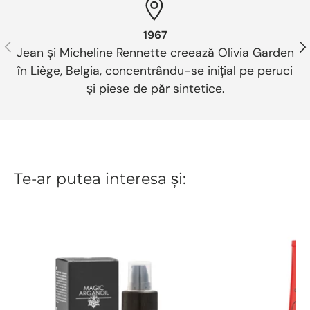
1967
Anterior
Urm
Jean și Micheline Rennette creează Olivia Garden
în Liège, Belgia, concentrându-se inițial pe peruci
și piese de păr sintetice.
Te-ar putea interesa și: