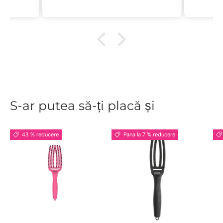
ne
r
descu
sal
.L
S-ar putea să-ți placă și
43 % reducere
Pana la 7 % reducere