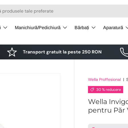
i
Manichiură/Pedichiură
Bărbați
Aparatură
Transport gratuit la peste 250 RON
Wella Proffesional
|
30 % reducere
Wella Invig
pentru Păr