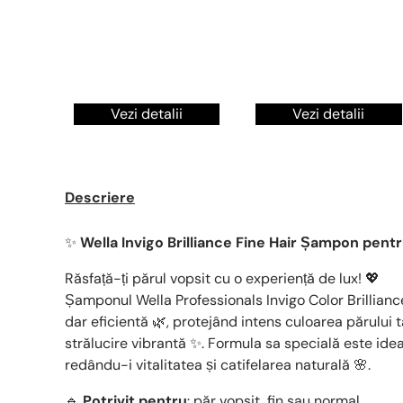
Vezi detalii
Vezi detalii
Descriere
✨
Wella Invigo Brilliance Fine Hair Șampon pent
Răsfață-ți părul vopsit cu o experiență de lux! 💖
Șamponul Wella Professionals Invigo Color Brillianc
dar eficientă 🌿, protejând intens culoarea părului t
strălucire vibrantă ✨. Formula sa specială este idea
redându-i vitalitatea și catifelarea naturală 🌸.
🔹
Potrivit pentru
: păr vopsit, fin sau normal