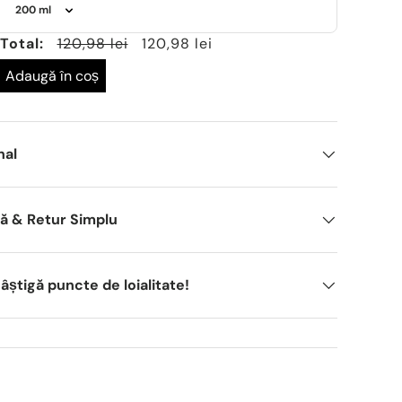
Total:
120,98 lei
120,98 lei
Adaugă în coș
nal
dă & Retur Simplu
știgă puncte de loialitate!