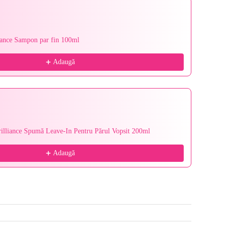
ance Sampon par fin 100ml
Wella I
52,99 le
Adaugă
rilliance Spumă Leave-In Pentru Părul Vopsit 200ml
Wella I
200 ml
63,99 le
Adaugă