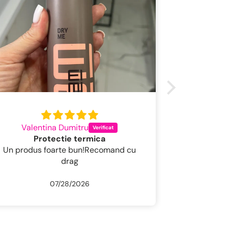
Valentina Dumitru
Codru
Protectie termica
Un produs foarte bun!Recomand cu
Un șampon f
drag
07/28/2026