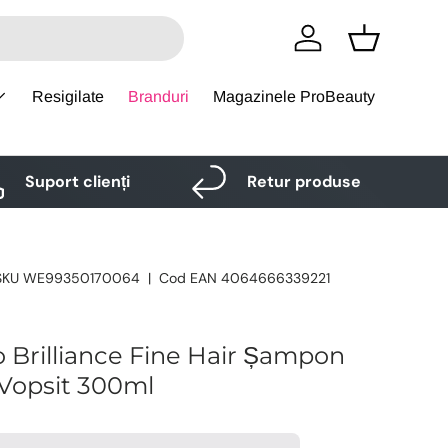
Logare
Cos
Resigilate
Branduri
Magazinele ProBeauty
Suport clienți
Retur produse
SKU
WE99350170064
|
Cod EAN
4064666339221
o Brilliance Fine Hair Șampon
 Vopsit 300ml