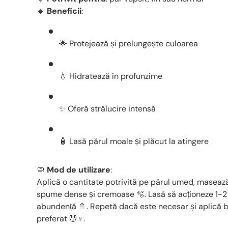
🔹
Beneficii
:
🌟 Protejează și prelungește culoarea
💧 Hidratează în profunzime
✨ Oferă strălucire intensă
🧴 Lasă părul moale și plăcut la atingere
🧼
Mod de utilizare
:
Aplică o cantitate potrivită pe părul umed, maseaz
spume dense și cremoase 🫧. Lasă să acționeze 1-2 
abundență 🚿. Repetă dacă este necesar și aplică 
preferat 💆♀️.