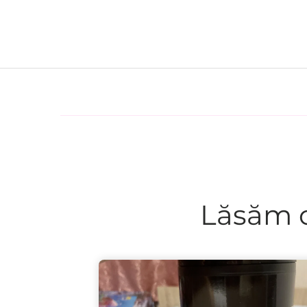
Lăsăm c