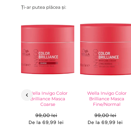
Ți-ar putea plăcea și:
Wella Invigo Color
Wella Invigo Color
Brilliance Masca
Brilliance Masca
Coarse
Fine/Normal
99,00 lei
99,00 lei
De la 69,99 lei
De la 69,99 lei