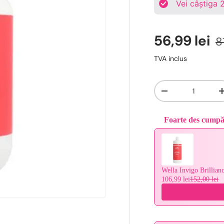
Vei câștiga
56,99 lei
8
TVA inclus
Cantitate
-
Foarte des cump
Use the Previous and 
Wella Invigo Brillia
106,99 lei
152,00 lei