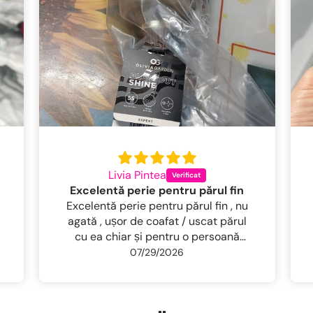
Livia Pintea
Excelentă perie pentru părul fin
Excelentă perie pentru părul fin , nu
agată , ușor de coafat / uscat părul
cu ea chiar și pentru o persoană
neidemanatica . Părul rămâne lucios ,
07/29/2026
bine descurcat și fără frizz, ca la
salon . Foarte mulțumită .Livrare
foarte rapidă Recomand 100%