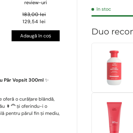
review-uri
In stoc
183,00 lei
129,54 lei
Duo reco
Adaugă în coș
ru Păr Vopsit 300ml
✨
e oferă o curățare blândă,
ău 👩🦰 și oferindu-i o
lă pentru părul fin și mediu,