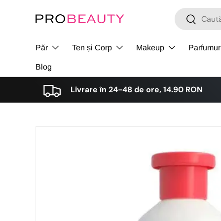
Cǎutare
Cǎutare
Sari la conținut
Păr
Ten și Corp
Makeup
Parfumur
Blog
Livrare în 24-48 de ore, 14.90 RON