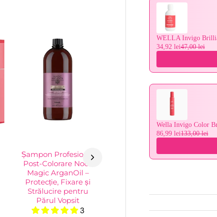
WELLA Invigo Brilli
34,92 lei
47,00 lei
Wella Invigo Color B
86,99 lei
133,00 lei
Șampon Profesional
Post-Colorare Nook
Magic ArganOil –
Protecție, Fixare și
Strălucire pentru
Părul Vopsit
3